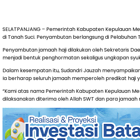
SELATPANJANG – Pemerintah Kabupaten Kepulauan Meran
di Tanah Suci. Penyambutan berlangsung di Pelabuhan T
Penyambutan jamaah haji dilakukan oleh Sekretaris Da
menjadi bentuk penghormatan sekaligus ungkapan syuku
Dalam kesempatan itu, Sudandri Jauzah menyampaikan u
Ia berharap seluruh jamaah memperoleh predikat haji 
“Kami atas nama Pemerintah Kabupaten Kepulauan Mera
dilaksanakan diterima oleh Allah SWT dan para jamaah m