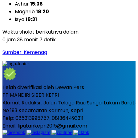
Ashar
15:36
Maghrib
18:20
Isya
19:31
Waktu sholat berikutnya dalam:
0 jam 38 menit 6 detik
Sumber: Kemenag
Telah diverifikasi oleh Dewan Pers
PT MANDIRI SIBER KEPRI
Alamat Redaksi : Jalan Telaga Riau Sungai Lakam Barat,
No 193 Kecamatan Karimun, Kepri
Telp: 085313995757, 081364493311
Email: liputankepri2015@gmail.com