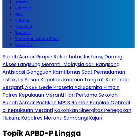
Batam
Karimun
Riau
Natuna
Nasional
Redaksi
Pedoman Media Siber
Kode Etik
Bupati Asmar Pimpin Rakor Lintas Instansi, Dorong
Akses Langsung Meranti–Malaysia dari Rangsang
Antisipasi Gangguan Kamtibmas Saat Pemadaman
Listrik, Ini Pesan Kapolres Karimun
Tongkat Komando
Berganti, AKBP Gede Prasetia Adi Sasmita Pimpin
Polres Kepulauan Meranti
Hari Pertama Sekolah,
Bupati Asmar Pastikan MPLS Ramah Berjalan Optimal
di Kepulauan Meranti
Kokohkan Sinergitas Penegakan
Hukum, Kapolres Meranti Sambangi Kajari
Topik
APBD-P Lingga