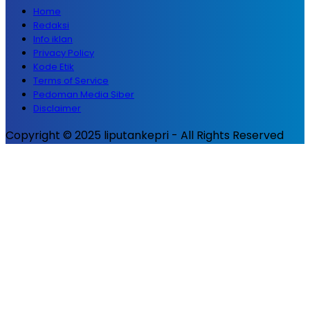
Home
Redaksi
Info iklan
Privacy Policy
Kode Etik
Terms of Service
Pedoman Media Siber
Disclaimer
Copyright © 2025 liputankepri - All Rights Reserved