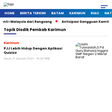
HOME
BERITA TERKINI
BATAM
KARIMUN
RIAU
NAT
aysia dari Rangsang
Antisipasi Gangguan Kamtibmas Saat Pe
Topik
Disdik Pemkab Karimun
Karimun
PJJ Lebih Hidup Dengan Aplikasi
Quizizz
Senin, 11 Januari 2021 - 16:30 WIB