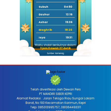
Subuh
04:50
Dzuhur
12:16
Ashar
15:36
Maghrib
18:20
Isya
19:31
Waktu sholat berikutnya dalam:
3 jam 0 menit 26 detik
Sumber: Kemenag
Telah diverifikasi oleh Dewan Pers
PT MANDIRI SIBER KEPRI
Alamat Redaksi : Jalan Telaga Riau Sungai Lakam
Barat, No 193 Kecamatan Karimun, Kepri
Telp: 085313995757, 081364493311