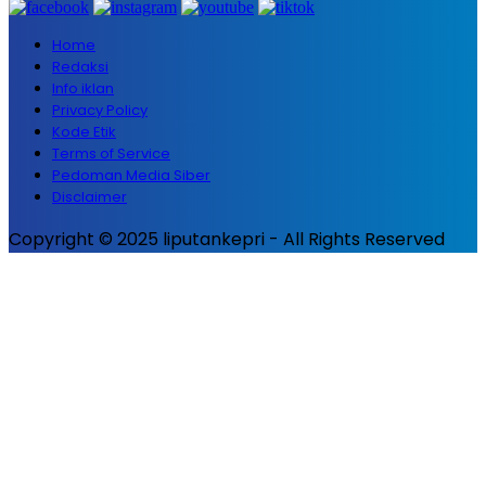
Home
Redaksi
Info iklan
Privacy Policy
Kode Etik
Terms of Service
Pedoman Media Siber
Disclaimer
Copyright © 2025 liputankepri - All Rights Reserved