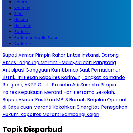
Batam
Karimun
Riau
Natuna
Nasional
Redaksi
Pedoman Media Siber
Kode Etik
Bupati Asmar Pimpin Rakor Lintas Instansi, Dorong
Akses Langsung Meranti–Malaysia dari Rangsang
Antisipasi Gangguan Kamtibmas Saat Pemadaman
Listrik, Ini Pesan Kapolres Karimun
Tongkat Komando
Berganti, AKBP Gede Prasetia Adi Sasmita Pimpin
Polres Kepulauan Meranti
Hari Pertama Sekolah,
Bupati Asmar Pastikan MPLS Ramah Berjalan Optimal
di Kepulauan Meranti
Kokohkan Sinergitas Penegakan
Hukum, Kapolres Meranti Sambangi Kajari
Topik
Disparbud