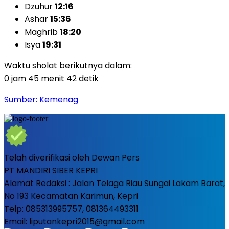
Dzuhur
12:16
Ashar
15:36
Maghrib
18:20
Isya
19:31
Waktu sholat berikutnya dalam:
0 jam 45 menit 40 detik
Sumber: Kemenag
Telah diverifikasi oleh Dewan Pers
PT MANDIRI SIBER KEPRI
Alamat Redaksi : Jalan Telaga Riau Sungai Lakam Barat,
No 193 Kecamatan Karimun, Kepri
Telp: 085313995757, 081364493311
Email: liputankepri2015@gmail.com