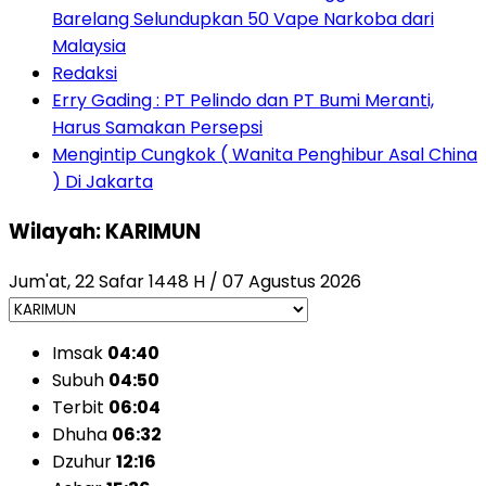
Barelang Selundupkan 50 Vape Narkoba dari
Malaysia
Redaksi
Erry Gading : PT Pelindo dan PT Bumi Meranti,
Harus Samakan Persepsi
Mengintip Cungkok ( Wanita Penghibur Asal China
) Di Jakarta
Wilayah: KARIMUN
Jum'at, 22 Safar 1448 H / 07 Agustus 2026
Imsak
04:40
Subuh
04:50
Terbit
06:04
Dhuha
06:32
Dzuhur
12:16