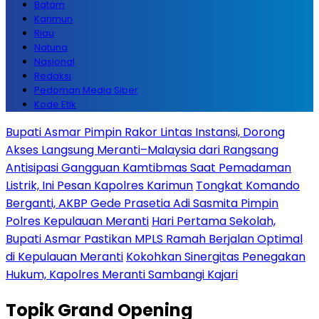
Batam
Karimun
Riau
Natuna
Nasional
Redaksi
Pedoman Media Siber
Kode Etik
Bupati Asmar Pimpin Rakor Lintas Instansi, Dorong
Akses Langsung Meranti–Malaysia dari Rangsang
Antisipasi Gangguan Kamtibmas Saat Pemadaman
Listrik, Ini Pesan Kapolres Karimun
Tongkat Komando
Berganti, AKBP Gede Prasetia Adi Sasmita Pimpin
Polres Kepulauan Meranti
Hari Pertama Sekolah,
Bupati Asmar Pastikan MPLS Ramah Berjalan Optimal
di Kepulauan Meranti
Kokohkan Sinergitas Penegakan
Hukum, Kapolres Meranti Sambangi Kajari
Topik
Grand Opening