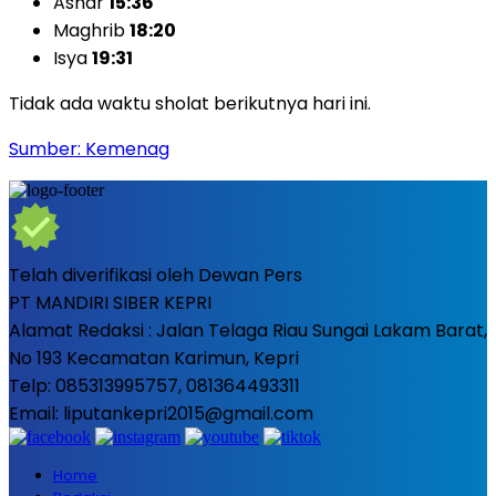
Ashar
15:36
Maghrib
18:20
Isya
19:31
Tidak ada waktu sholat berikutnya hari ini.
Sumber: Kemenag
Telah diverifikasi oleh Dewan Pers
PT MANDIRI SIBER KEPRI
Alamat Redaksi : Jalan Telaga Riau Sungai Lakam Barat,
No 193 Kecamatan Karimun, Kepri
Telp: 085313995757, 081364493311
Email: liputankepri2015@gmail.com
Home