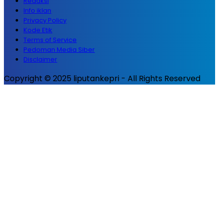
Redaksi
Info iklan
Privacy Policy
Kode Etik
Terms of Service
Pedoman Media Siber
Disclaimer
Copyright © 2025 liputankepri - All Rights Reserved