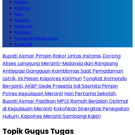
Batam
Karimun
Riau
Natuna
Nasional
Redaksi
Pedoman Media Siber
Kode Etik
Bupati Asmar Pimpin Rakor Lintas Instansi, Dorong
Akses Langsung Meranti–Malaysia dari Rangsang
Antisipasi Gangguan Kamtibmas Saat Pemadaman
Listrik, Ini Pesan Kapolres Karimun
Tongkat Komando
Berganti, AKBP Gede Prasetia Adi Sasmita Pimpin
Polres Kepulauan Meranti
Hari Pertama Sekolah,
Bupati Asmar Pastikan MPLS Ramah Berjalan Optimal
di Kepulauan Meranti
Kokohkan Sinergitas Penegakan
Hukum, Kapolres Meranti Sambangi Kajari
Topik
Gugus Tugas