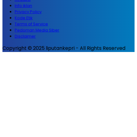
Info iklan
Privacy Policy
Kode Etik
Terms of Service
Pedoman Media Siber
Disclaimer
Copyright © 2025 liputankepri - All Rights Reserved