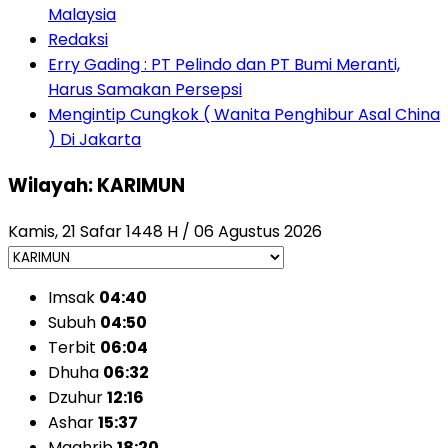
Malaysia
Redaksi
Erry Gading : PT Pelindo dan PT Bumi Meranti,
Harus Samakan Persepsi
Mengintip Cungkok ( Wanita Penghibur Asal China
) Di Jakarta
Wilayah: KARIMUN
Kamis, 21 Safar 1448 H / 06 Agustus 2026
Imsak
04:40
Subuh
04:50
Terbit
06:04
Dhuha
06:32
Dzuhur
12:16
Ashar
15:37
Maghrib
18:20