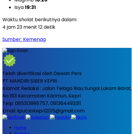
Isya
19:31
Waktu sholat berikutnya dalam:
4 jam 23 menit 10 detik
Sumber: Kemenag
Telah diverifikasi oleh Dewan Pers
PT MANDIRI SIBER KEPRI
Alamat Redaksi : Jalan Telaga Riau Sungai Lakam Barat,
No 193 Kecamatan Karimun, Kepri
Telp: 085313995757, 081364493311
Email: liputankepri2015@gmail.com
Home
Redaksi