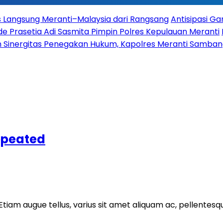
es Langsung Meranti–Malaysia dari Rangsang
Antisipasi G
 Prasetia Adi Sasmita Pimpin Polres Kepulauan Meranti
 Sinergitas Penegakan Hukum, Kapolres Meranti Sambangi
epeated
Etiam augue tellus, varius sit amet aliquam ac, pellentesq