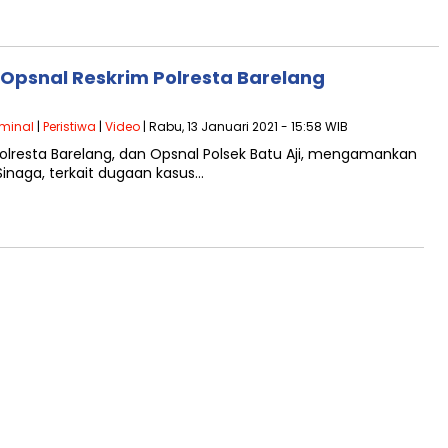
Opsnal Reskrim Polresta Barelang
iminal
|
Peristiwa
|
Video
| Rabu, 13 Januari 2021 - 15:58 WIB
lresta Barelang, dan Opsnal Polsek Batu Aji, mengamankan
naga, terkait dugaan kasus…