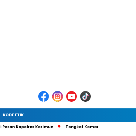
KODE ETIK
 Kapolres Karimun
Tongkat Komando Berganti, AKBP Gede Pra