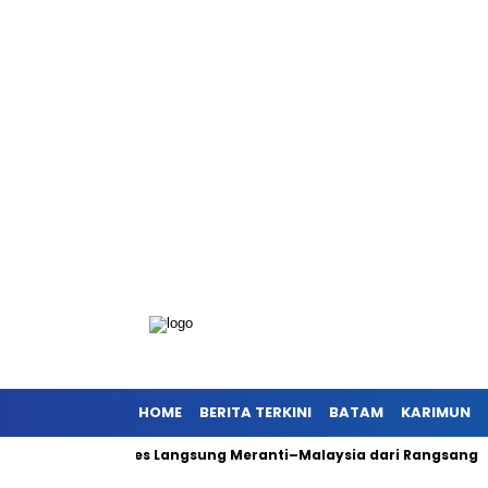
HOME
BERITA TERKINI
BATAM
KARIMUN
 Dorong Akses Langsung Meranti–Malaysia dari Rangsang
Ant