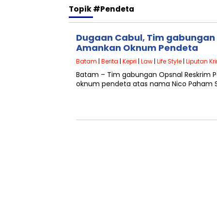
Topik
#Pendeta
Dugaan Cabul, Tim gabungan 
Amankan Oknum Pendeta
Batam
|
Berita
|
Kepri
|
Law
|
Life Style
|
Liputan Kr
Batam – Tim gabungan Opsnal Reskrim Po
oknum pendeta atas nama Nico Paham Si