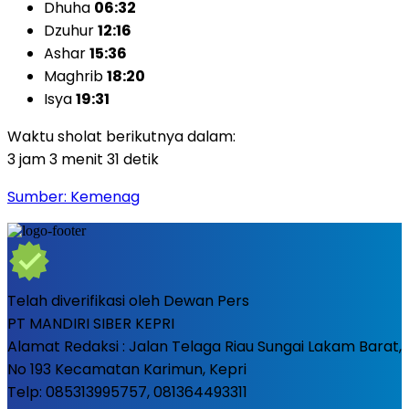
Dhuha
06:32
Dzuhur
12:16
Ashar
15:36
Maghrib
18:20
Isya
19:31
Waktu sholat berikutnya dalam:
3 jam 3 menit 29 detik
Sumber: Kemenag
Telah diverifikasi oleh Dewan Pers
PT MANDIRI SIBER KEPRI
Alamat Redaksi : Jalan Telaga Riau Sungai Lakam Barat,
No 193 Kecamatan Karimun, Kepri
Telp: 085313995757, 081364493311