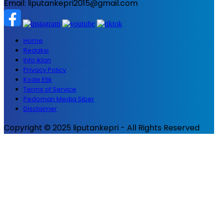
Email: liputankepri2015@gmail.com
Home
Redaksi
Info iklan
Privacy Policy
Kode Etik
Terms of Service
Pedoman Media Siber
Disclaimer
Copyright © 2025 liputankepri - All Rights Reserved