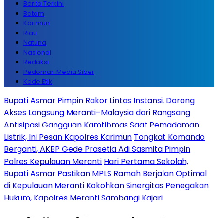
Berita Terkini
Batam
Karimun
Riau
Natuna
Nasional
Redaksi
Pedoman Media Siber
Kode Etik
Bupati Asmar Pimpin Rakor Lintas Instansi, Dorong
Akses Langsung Meranti–Malaysia dari Rangsang
Antisipasi Gangguan Kamtibmas Saat Pemadaman
Listrik, Ini Pesan Kapolres Karimun
Tongkat Komando
Berganti, AKBP Gede Prasetia Adi Sasmita Pimpin
Polres Kepulauan Meranti
Hari Pertama Sekolah,
Bupati Asmar Pastikan MPLS Ramah Berjalan Optimal
di Kepulauan Meranti
Kokohkan Sinergitas Penegakan
Hukum, Kapolres Meranti Sambangi Kajari