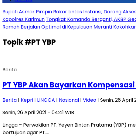
Bupati Asmar Pimpin Rakor Lintas Instansi, Dorong Aks
Kapolres Karimun
Tongkat Komando Berganti, AKBP Gede
Ramah Berjalan Optimal di Kepulauan Meranti
Kokohkan
Topik
#PT YBP
Berita
PT YBP Akan Bayarkan Kompensasi 
Berita
|
Kepri
|
LINGGA
|
Nasional
|
Video
| Senin, 26 April
Senin, 26 April 2021 - 04:41 WIB
Lingga – Perwakilan PT. Yeyen Bintan Pratama (YBP) m
bertujuan agar PT….