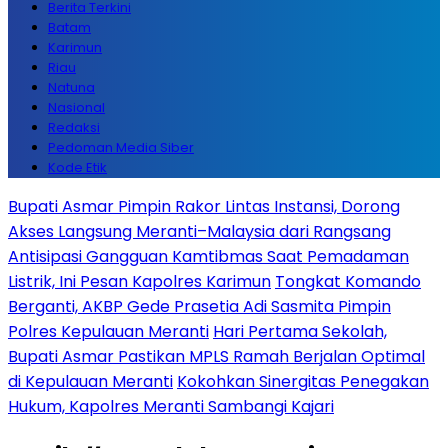
Berita Terkini
Batam
Karimun
Riau
Natuna
Nasional
Redaksi
Pedoman Media Siber
Kode Etik
Bupati Asmar Pimpin Rakor Lintas Instansi, Dorong
Akses Langsung Meranti–Malaysia dari Rangsang
Antisipasi Gangguan Kamtibmas Saat Pemadaman
Listrik, Ini Pesan Kapolres Karimun
Tongkat Komando
Berganti, AKBP Gede Prasetia Adi Sasmita Pimpin
Polres Kepulauan Meranti
Hari Pertama Sekolah,
Bupati Asmar Pastikan MPLS Ramah Berjalan Optimal
di Kepulauan Meranti
Kokohkan Sinergitas Penegakan
Hukum, Kapolres Meranti Sambangi Kajari