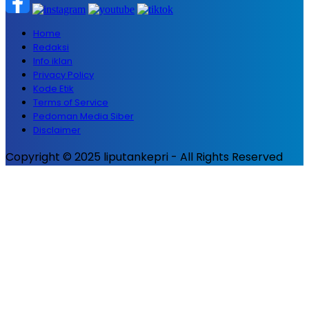
Home
Redaksi
Info iklan
Privacy Policy
Kode Etik
Terms of Service
Pedoman Media Siber
Disclaimer
Copyright © 2025 liputankepri - All Rights Reserved