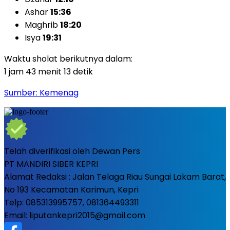
Ashar
15:36
Maghrib
18:20
Isya
19:31
Waktu sholat berikutnya dalam:
1 jam 43 menit 11 detik
Sumber: Kemenag
Telah diverifikasi oleh Dewan Pers
PT MANDIRI SIBER KEPRI
Alamat Redaksi : Jalan Telaga Riau Sungai Lakam Barat,
No 193 Kecamatan Karimun, Kepri
Telp: 085313995757, 081364493311
Email: liputankepri2015@gmail.com