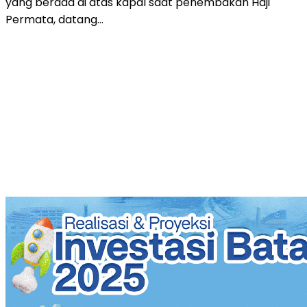
yang berada di atas kapal saat penembakan Haji
Permata, datang…