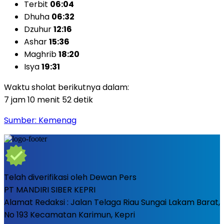
Terbit
06:04
Dhuha
06:32
Dzuhur
12:16
Ashar
15:36
Maghrib
18:20
Isya
19:31
Waktu sholat berikutnya dalam:
7 jam 10 menit 50 detik
Sumber: Kemenag
Telah diverifikasi oleh Dewan Pers
PT MANDIRI SIBER KEPRI
Alamat Redaksi : Jalan Telaga Riau Sungai Lakam Barat,
No 193 Kecamatan Karimun, Kepri