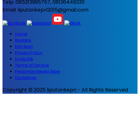
Telp: 085313995757, 081364493311
Email: liputankepri2015@gmail.com
Home
Redaksi
Info iklan
Privacy Policy
Kode Etik
Terms of Service
Pedoman Media Siber
Disclaimer
Copyright © 2025 liputankepri - All Rights Reserved