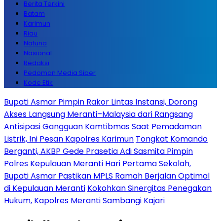
Berita Terkini
Batam
Karimun
Riau
Natuna
Nasional
Redaksi
Pedoman Media Siber
Kode Etik
Bupati Asmar Pimpin Rakor Lintas Instansi, Dorong
Akses Langsung Meranti–Malaysia dari Rangsang
Antisipasi Gangguan Kamtibmas Saat Pemadaman
Listrik, Ini Pesan Kapolres Karimun
Tongkat Komando
Berganti, AKBP Gede Prasetia Adi Sasmita Pimpin
Polres Kepulauan Meranti
Hari Pertama Sekolah,
Bupati Asmar Pastikan MPLS Ramah Berjalan Optimal
di Kepulauan Meranti
Kokohkan Sinergitas Penegakan
Hukum, Kapolres Meranti Sambangi Kajari