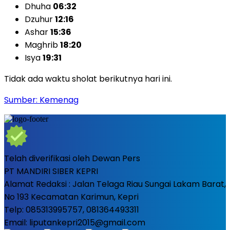
Dhuha
06:32
Dzuhur
12:16
Ashar
15:36
Maghrib
18:20
Isya
19:31
Tidak ada waktu sholat berikutnya hari ini.
Sumber: Kemenag
Telah diverifikasi oleh Dewan Pers
PT MANDIRI SIBER KEPRI
Alamat Redaksi : Jalan Telaga Riau Sungai Lakam Barat,
No 193 Kecamatan Karimun, Kepri
Telp: 085313995757, 081364493311
Email: liputankepri2015@gmail.com