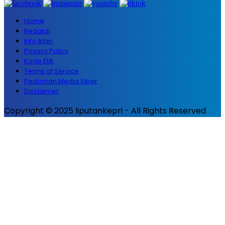
Home
Redaksi
Info iklan
Privacy Policy
Kode Etik
Terms of Service
Pedoman Media Siber
Disclaimer
Copyright © 2025 liputankepri - All Rights Reserved