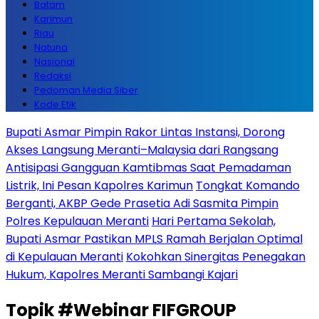
Batam
Karimun
Riau
Natuna
Nasional
Redaksi
Pedoman Media Siber
Kode Etik
Bupati Asmar Pimpin Rakor Lintas Instansi, Dorong
Akses Langsung Meranti–Malaysia dari Rangsang
Antisipasi Gangguan Kamtibmas Saat Pemadaman
Listrik, Ini Pesan Kapolres Karimun
Tongkat Komando
Berganti, AKBP Gede Prasetia Adi Sasmita Pimpin
Polres Kepulauan Meranti
Hari Pertama Sekolah,
Bupati Asmar Pastikan MPLS Ramah Berjalan Optimal
di Kepulauan Meranti
Kokohkan Sinergitas Penegakan
Hukum, Kapolres Meranti Sambangi Kajari
Topik
#Webinar FIFGROUP