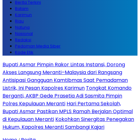
Berita Terkini
Batam
Karimun
Riau
Natuna
Nasional
Redaksi
Pedoman Media Siber
Kode Etik
Bupati Asmar Pimpin Rakor Lintas Instansi, Dorong
Akses Langsung Meranti–Malaysia dari Rangsang
Antisipasi Gangguan Kamtibmas Saat Pemadaman
Listrik, Ini Pesan Kapolres Karimun
Tongkat Komando
Berganti, AKBP Gede Prasetia Adi Sasmita Pimpin
Polres Kepulauan Meranti
Hari Pertama Sekolah,
Bupati Asmar Pastikan MPLS Ramah Berjalan Optimal
di Kepulauan Meranti
Kokohkan Sinergitas Penegakan
Hukum, Kapolres Meranti Sambangi Kajari
Home
Berita
/