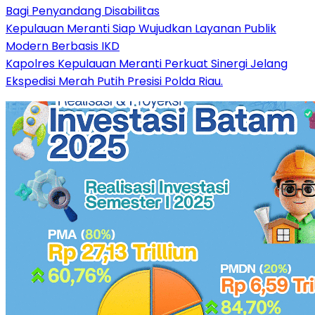
Bagi Penyandang Disabilitas
Kepulauan Meranti Siap Wujudkan Layanan Publik
Modern Berbasis IKD
Kapolres Kepulauan Meranti Perkuat Sinergi Jelang
Ekspedisi Merah Putih Presisi Polda Riau.