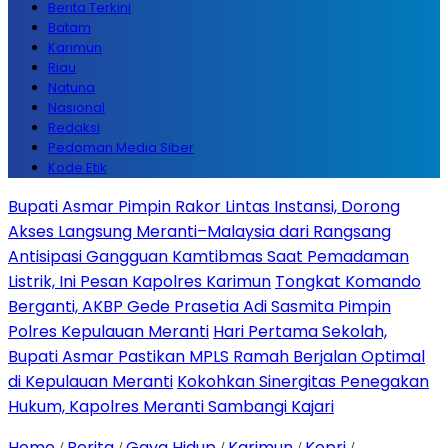
Berita Terkini
Batam
Karimun
Riau
Natuna
Nasional
Redaksi
Pedoman Media Siber
Kode Etik
Bupati Asmar Pimpin Rakor Lintas Instansi, Dorong
Akses Langsung Meranti–Malaysia dari Rangsang
Antisipasi Gangguan Kamtibmas Saat Pemadaman
Listrik, Ini Pesan Kapolres Karimun
Tongkat Komando
Berganti, AKBP Gede Prasetia Adi Sasmita Pimpin
Polres Kepulauan Meranti
Hari Pertama Sekolah,
Bupati Asmar Pastikan MPLS Ramah Berjalan Optimal
di Kepulauan Meranti
Kokohkan Sinergitas Penegakan
Hukum, Kapolres Meranti Sambangi Kajari
Home
Berita
Gaya Hidup
Karimun
Kepri
/
/
/
/
/