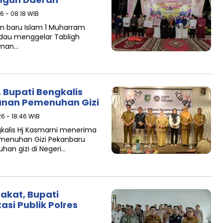
26 - 08:18 WIB
n baru Islam 1 Muharram
dau menggelar Tabligh
laman…
 Bupati Bengkalis
yanan Pemenuhan Gizi
26 - 18:46 WIB
gkalis Hj Kasmarni menerima
Pemenuhan Gizi Pekanbaru
han gizi di Negeri…
akat, Bupati
asi Publik Polres