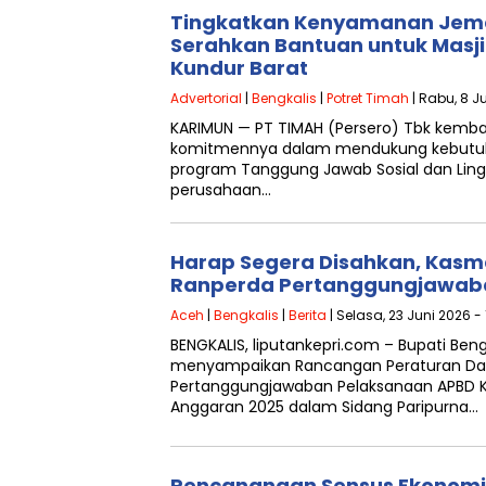
Tingkatkan Kenyamanan Jema
Serahkan Bantuan untuk Masji
Kundur Barat
Advertorial
|
Bengkalis
|
Potret Timah
| Rabu, 8 Ju
KARIMUN — PT TIMAH (Persero) Tbk kemba
komitmennya dalam mendukung kebutuh
program Tanggung Jawab Sosial dan Lingku
perusahaan…
Harap Segera Disahkan, Kasm
Ranperda Pertanggungjawab
Aceh
|
Bengkalis
|
Berita
| Selasa, 23 Juni 2026 - 
BENGKALIS, liputankepri.com – Bupati Beng
menyampaikan Rancangan Peraturan Da
Pertanggungjawaban Pelaksanaan APBD K
Anggaran 2025 dalam Sidang Paripurna…
Pencanangan Sensus Ekonomi 2