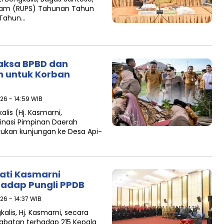
am (RUPS) Tahunan Tahun
 Tahun…
laksa BPBD dan
 untuk Korban
026 - 14:59 WIB
alis (Hj. Kasmarni,
inasi Pimpinan Daerah
ukan kunjungan ke Desa Api-
pati Kasmarni
hadap Pungli PPDB
026 - 14:37 WIB
alis, Hj. Kasmarni, secara
abatan terhadap 215 Kepala