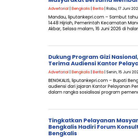
Advertorial
|
Bengkalis
|
Berita
| Rabu, 17 Juni 20
Mandau, liputankepri.com – Sambut tahu
1448 Hijriah, Pemerintah Kecamatan Man
Akbar, Selasa malam, 16 Juni 2026 di ha
Dukung Program Gizi Nasional,
Terima Audiensi Kantor Pela
Advertorial
|
Bengkalis
|
Berita
| Senin, 15 Juni 20
BENGKALIS, liputankepri.com – Bupati Ben
audiensi dari jajaran Kantor Pelayanan 
dalam rangka sosialisasi program pemenu
Tingkatkan Pelayanan Masyar
Bengkalis Hadiri Forum Konsult
Bengkalis