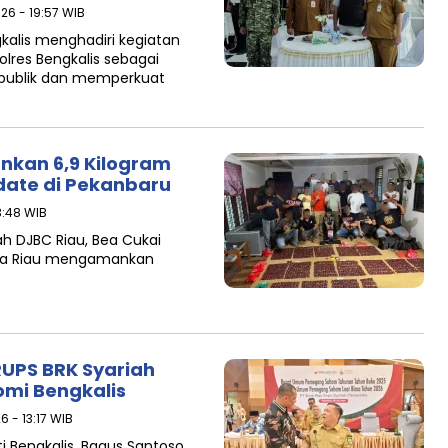
026 - 19:57 WIB
gkalis menghadiri kegiatan
olres Bengkalis sebagai
 publik dan memperkuat
nkan 6,9 Kilogram
date di Pekanbaru
3:48 WIB
h DJBC Riau, Bea Cukai
Polda Riau mengamankan
UPS BRK Syariah
omi Bengkalis
6 - 13:17 WIB
i Bengkalis, Bagus Santoso,