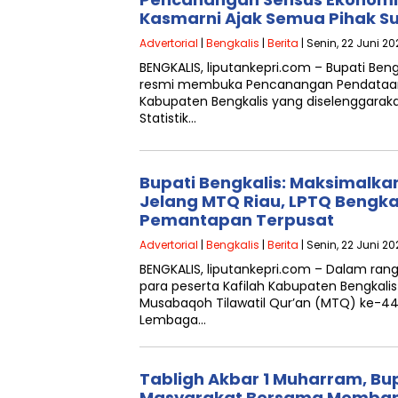
Kasmarni Ajak Semua Pihak S
Advertorial
|
Bengkalis
|
Berita
| Senin, 22 Juni 20
BENGKALIS, liputankepri.com – Bupati Bengk
resmi membuka Pencanangan Pendataan
Kabupaten Bengkalis yang diselenggarak
Statistik…
Bupati Bengkalis: Maksimalka
Jelang MTQ Riau, LPTQ Bengkal
Pemantapan Terpusat
Advertorial
|
Bengkalis
|
Berita
| Senin, 22 Juni 2
BENGKALIS, liputankepri.com – Dalam ra
para peserta Kafilah Kabupaten Bengkali
Musabaqoh Tilawatil Qur’an (MTQ) ke-44 T
Lembaga…
Tabligh Akbar 1 Muharram, Bup
Masyarakat Bersama Memba