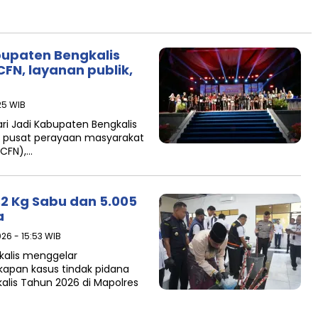
bupaten Bengkalis
FN, layanan publik,
:25 WIB
ri Jadi Kabupaten Bengkalis
i pusat perayaan masyarakat
(CFN),…
,2 Kg Sabu dan 5.005
a
026 - 15:53 WIB
gkalis menggelar
apan kasus tindak pidana
kalis Tahun 2026 di Mapolres