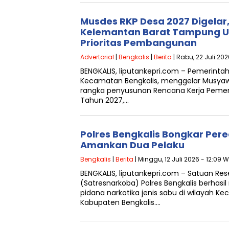
Musdes RKP Desa 2027 Digelar
Kelemantan Barat Tampung U
Prioritas Pembangunan
Advertorial
|
Bengkalis
|
Berita
| Rabu, 22 Juli 202
BENGKALIS, liputankepri.com – Pemerinta
Kecamatan Bengkalis, menggelar Musya
rangka penyusunan Rencana Kerja Pemer
Tahun 2027,…
Polres Bengkalis Bongkar Per
Amankan Dua Pelaku
Bengkalis
|
Berita
| Minggu, 12 Juli 2026 - 12:09 W
BENGKALIS, liputankepri.com – Satuan Re
(Satresnarkoba) Polres Bengkalis berhas
pidana narkotika jenis sabu di wilayah K
Kabupaten Bengkalis….