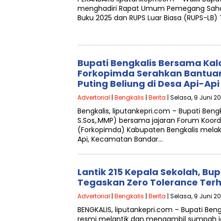
menghadiri Rapat Umum Pemegang Sah
Buku 2025 dan RUPS Luar Biasa (RUPS-LB)
Bupati Bengkalis Bersama Ka
Forkopimda Serahkan Bantuan
Puting Beliung di Desa Api-Api
Advertorial
|
Bengkalis
|
Berita
| Selasa, 9 Juni 2
Bengkalis, liputankepri.com – Bupati Bengk
S.Sos,.MMP) bersama jajaran Forum Koord
(Forkopimda) Kabupaten Bengkalis melak
Api, Kecamatan Bandar…
Lantik 215 Kepala Sekolah, Bu
Tegaskan Zero Tolerance Ter
Advertorial
|
Bengkalis
|
Berita
| Selasa, 9 Juni 2
BENGKALIS, liputankepri.com – Bupati Bengk
resmi melantik dan mengambil sumpah j