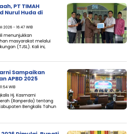
ah, PT TIMAH
d Nurul Huda di
li 2026 - 16:47 WIB
li menunjukkan
an masyarakat melalui
ngan (TJSL). Kali ini,
arni Sampaikan
an APBD 2025
11:54 WIB
kalis Hj. Kasmarni
erah (Ranperda) tentang
abupaten Bengkalis Tahun
026 Dimulai, Bupati