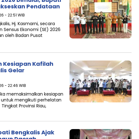
ukseskan Pendataan
26 - 22:51 WIB
alis, Hj. Kasmarni, secara
 Sensus Ekonomi (SE) 2026
an oleh Badan Pusat
n Kesiapan Kafilah
is Gelar
026 - 22:46 WIB
ngka memaksimalkan kesiapan
s untuk mengikuti perhelatan
ingkat Provinsi Riau,
ati Bengkalis Ajak
ngun Daerah