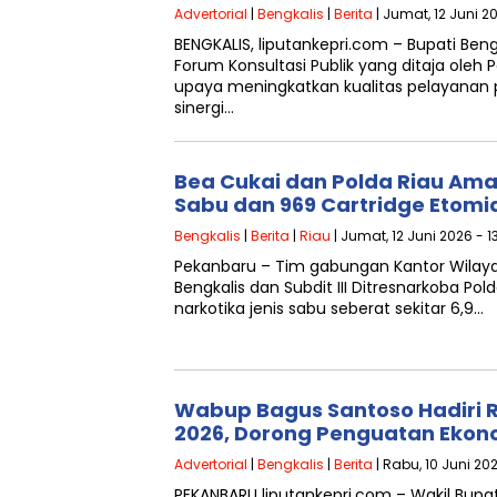
Advertorial
|
Bengkalis
|
Berita
| Jumat, 12 Juni 2
BENGKALIS, liputankepri.com – Bupati Ben
Forum Konsultasi Publik yang ditaja oleh P
upaya meningkatkan kualitas pelayanan
sinergi…
Bea Cukai dan Polda Riau Ama
Sabu dan 969 Cartridge Etomi
Bengkalis
|
Berita
|
Riau
| Jumat, 12 Juni 2026 - 1
Pekanbaru – Tim gabungan Kantor Wilaya
Bengkalis dan Subdit III Ditresnarkoba 
narkotika jenis sabu seberat sekitar 6,9…
Wabup Bagus Santoso Hadiri R
2026, Dorong Penguatan Ekon
Advertorial
|
Bengkalis
|
Berita
| Rabu, 10 Juni 202
PEKANBARU liputankepri.com – Wakil Bupat