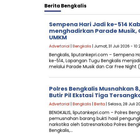
Berita
Bengkalis
Sempena Hari Jadi ke-514 Ka
menghadirkan Parade Musik, C
UMKM
Advertorial
|
Bengkalis
| Jumat, 31 Juli 2026 - 10
Bengkalis, liputankepri.com – Sempena Ha
ke-514, Lapangan Tugu Bengkalis menjad
melalui Parade Musik dan Car Free Night 
Polres Bengkalis Musnahkan 8
Butir Pil Ekstasi Tiga Tersangk
Advertorial
|
Bengkalis
|
Berita
| Selasa, 28 Juli 2
BENGKALIS, liputankepri.com – Polres Ben
pemusnahan barang bukti hasil pengungk
narkotika oleh Satresnarkoba Polres Beng
Bengkalis,…