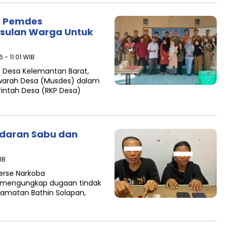
, Pemdes
sulan Warga Untuk
6 - 11:01 WIB
h Desa Kelemantan Barat,
warah Desa (Musdes) dalam
intah Desa (RKP Desa)
edaran Sabu dan
IB
serse Narkoba
il mengungkap dugaan tindak
ecamatan Bathin Solapan,