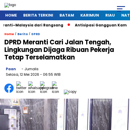
HOME
BERITA TERKINI
BATAM
KARIMUN
RIAU
NAT
aysia dari Rangsang
Antisipasi Gangguan Kamtibmas Saat Pe
/
/
Home
Berita
DPRD
DPRD Meranti Cari Jalan Tengah,
Lingkungan Dijaga Ribuan Pekerja
Tetap Terselamatkan
Paan
- Jurnalis
Selasa, 12 Mei 2026
- 06:55 WIB