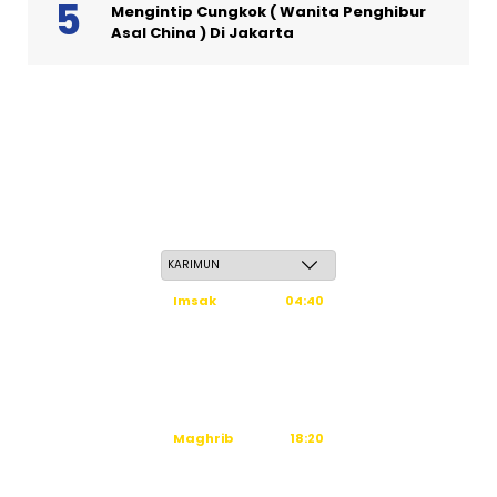
Mengintip Cungkok ( Wanita Penghibur
Asal China ) Di Jakarta
Jum'at, 22 Safar 1448 H / 07 Agustus 2026
Imsak
04:40
Subuh
04:50
Dzuhur
12:16
Ashar
15:36
Maghrib
18:20
Isya
19:31