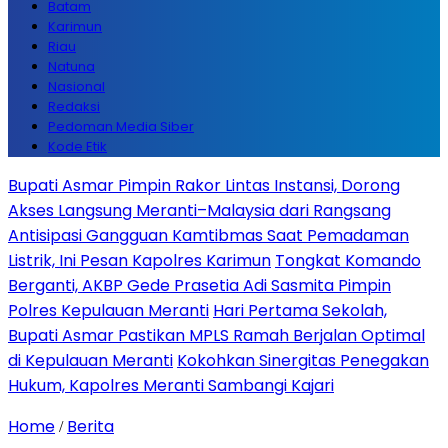
Batam
Karimun
Riau
Natuna
Nasional
Redaksi
Pedoman Media Siber
Kode Etik
Bupati Asmar Pimpin Rakor Lintas Instansi, Dorong
Akses Langsung Meranti–Malaysia dari Rangsang
Antisipasi Gangguan Kamtibmas Saat Pemadaman
Listrik, Ini Pesan Kapolres Karimun
Tongkat Komando
Berganti, AKBP Gede Prasetia Adi Sasmita Pimpin
Polres Kepulauan Meranti
Hari Pertama Sekolah,
Bupati Asmar Pastikan MPLS Ramah Berjalan Optimal
di Kepulauan Meranti
Kokohkan Sinergitas Penegakan
Hukum, Kapolres Meranti Sambangi Kajari
Home
Berita
/