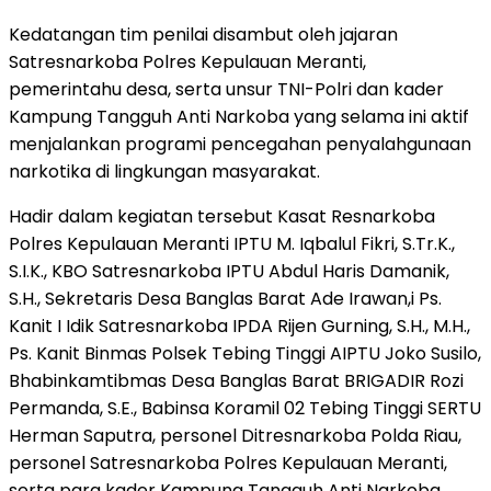
Kedatangan tim penilai disambut oleh jajaran
Satresnarkoba Polres Kepulauan Meranti,
pemerintahu desa, serta unsur TNI-Polri dan kader
Kampung Tangguh Anti Narkoba yang selama ini aktif
menjalankan programi pencegahan penyalahgunaan
narkotika di lingkungan masyarakat.
Hadir dalam kegiatan tersebut Kasat Resnarkoba
Polres Kepulauan Meranti IPTU M. Iqbalul Fikri, S.Tr.K.,
S.I.K., KBO Satresnarkoba IPTU Abdul Haris Damanik,
S.H., Sekretaris Desa Banglas Barat Ade Irawan,i Ps.
Kanit I Idik Satresnarkoba IPDA Rijen Gurning, S.H., M.H.,
Ps. Kanit Binmas Polsek Tebing Tinggi AIPTU Joko Susilo,
Bhabinkamtibmas Desa Banglas Barat BRIGADIR Rozi
Permanda, S.E., Babinsa Koramil 02 Tebing Tinggi SERTU
Herman Saputra, personel Ditresnarkoba Polda Riau,
personel Satresnarkoba Polres Kepulauan Meranti,
serta para kader Kampung Tangguh Anti Narkoba.