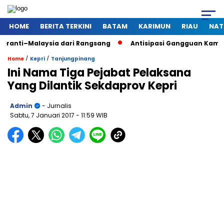
HOME
BERITA TERKINI
BATAM
KARIMUN
RIAU
NAT
laysia dari Rangsang
Antisipasi Gangguan Kamtibmas Saat P
/
/
Home
Kepri
Tanjungpinang
Ini Nama Tiga Pejabat Pelaksana
Yang Dilantik Sekdaprov Kepri
Admin
- Jurnalis
Sabtu, 7 Januari 2017
- 11:59 WIB