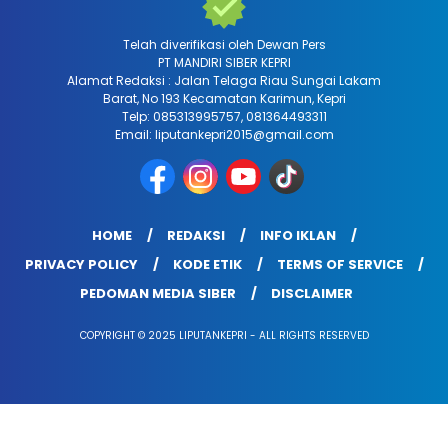
Telah diverifikasi oleh Dewan Pers
PT MANDIRI SIBER KEPRI
Alamat Redaksi : Jalan Telaga Riau Sungai Lakam
Barat, No 193 Kecamatan Karimun, Kepri
Telp: 085313995757, 081364493311
Email: liputankepri2015@gmail.com
HOME
REDAKSI
INFO IKLAN
PRIVACY POLICY
KODE ETIK
TERMS OF SERVICE
PEDOMAN MEDIA SIBER
DISCLAIMER
COPYRIGHT © 2025 LIPUTANKEPRI - ALL RIGHTS RESERVED