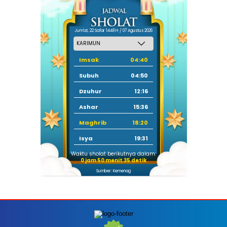
Jum'at, 22 Safar 1448 H / 07 Agustus 2026
Imsak
04:40
Subuh
04:50
Dzuhur
12:16
Ashar
15:36
Maghrib
18:20
Isya
19:31
Waktu sholat berikutnya dalam:
0 jam 50 menit 34 detik
Sumber: Kemenag