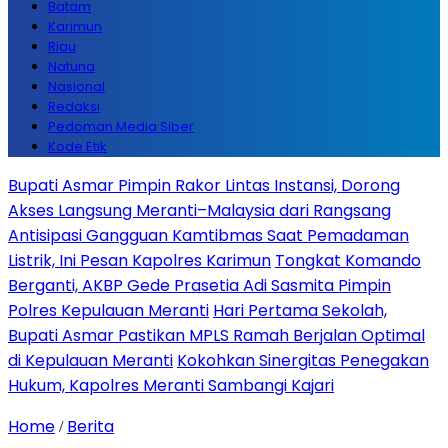
Batam
Karimun
Riau
Natuna
Nasional
Redaksi
Pedoman Media Siber
Kode Etik
Bupati Asmar Pimpin Rakor Lintas Instansi, Dorong
Akses Langsung Meranti–Malaysia dari Rangsang
Antisipasi Gangguan Kamtibmas Saat Pemadaman
Listrik, Ini Pesan Kapolres Karimun
Tongkat Komando
Berganti, AKBP Gede Prasetia Adi Sasmita Pimpin
Polres Kepulauan Meranti
Hari Pertama Sekolah,
Bupati Asmar Pastikan MPLS Ramah Berjalan Optimal
di Kepulauan Meranti
Kokohkan Sinergitas Penegakan
Hukum, Kapolres Meranti Sambangi Kajari
Home
Berita
/