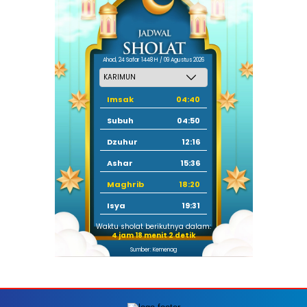
Ahad, 24 Safar 1448 H / 09 Agustus 2026
Imsak
04:40
Subuh
04:50
Dzuhur
12:16
Ashar
15:36
Maghrib
18:20
Isya
19:31
Waktu sholat berikutnya dalam:
4 jam 18 menit 0 detik
Sumber: Kemenag