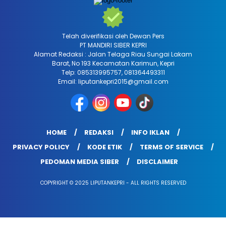
Telah diverifikasi oleh Dewan Pers
PT MANDIRI SIBER KEPRI
Alamat Redaksi : Jalan Telaga Riau Sungai Lakam
Barat, No 193 Kecamatan Karimun, Kepri
Telp: 085313995757, 081364493311
Email: liputankepri2015@gmail.com
HOME
REDAKSI
INFO IKLAN
PRIVACY POLICY
KODE ETIK
TERMS OF SERVICE
PEDOMAN MEDIA SIBER
DISCLAIMER
COPYRIGHT © 2025 LIPUTANKEPRI - ALL RIGHTS RESERVED