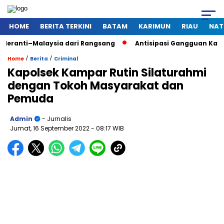
HOME
BERITA TERKINI
BATAM
KARIMUN
RIAU
NAT
alaysia dari Rangsang
Antisipasi Gangguan Kamtibmas Saat 
/
/
Home
Berita
Criminal
Kapolsek Kampar Rutin Silaturahmi
dengan Tokoh Masyarakat dan
Pemuda
Admin
- Jurnalis
Jumat, 16 September 2022
- 08:17 WIB