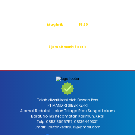
Dzuhur
12:15
Ashar
15:35
Maghrib
18:20
Isya
19:30
Waktu sholat berikutnya dalam:
6 jam 49 menit 6 detik
Sumber: Kemenag
Telah diverifikasi oleh Dewan Pers
PT MANDIRI SIBER KEPRI
Alamat Redaksi : Jalan Telaga Riau Sungai Lakam
Barat, No 193 Kecamatan Karimun, Kepri
Telp: 085313995757, 081364493311
Email: liputankepri2015@gmail.com