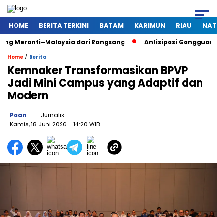
HOME
BERITA TERKINI
BATAM
KARIMUN
RIAU
NAT
i–Malaysia dari Rangsang
Antisipasi Gangguan Kamtibmas S
/
Home
Berita
Kemnaker Transformasikan BPVP
Jadi Mini Campus yang Adaptif dan
Modern
Paan
- Jurnalis
Kamis, 18 Juni 2026
- 14:20 WIB