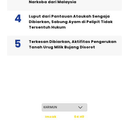
Narkoba dari Malaysia
Luput dari Pantauan Ataukah Sengaja
Dibiarkan, Sabung Ayam di Pelipit Tidak
Tersentuh Hukum
Terkesan Dibiarkan, Aktifitas Pengerukan
Tanah Urug Milik Bujang Disorot
Senin, 25 Safar 1448 H / 10 Agustus 2026
Imsak
04:40
Subuh
04:50