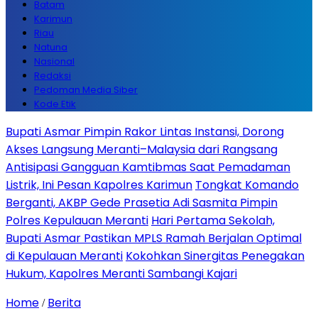
Batam
Karimun
Riau
Natuna
Nasional
Redaksi
Pedoman Media Siber
Kode Etik
Bupati Asmar Pimpin Rakor Lintas Instansi, Dorong
Akses Langsung Meranti–Malaysia dari Rangsang
Antisipasi Gangguan Kamtibmas Saat Pemadaman
Listrik, Ini Pesan Kapolres Karimun
Tongkat Komando
Berganti, AKBP Gede Prasetia Adi Sasmita Pimpin
Polres Kepulauan Meranti
Hari Pertama Sekolah,
Bupati Asmar Pastikan MPLS Ramah Berjalan Optimal
di Kepulauan Meranti
Kokohkan Sinergitas Penegakan
Hukum, Kapolres Meranti Sambangi Kajari
Home
Berita
/