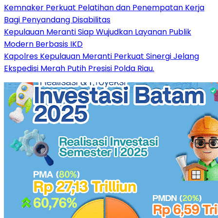
Kemnaker Perkuat Pelatihan dan Penempatan Kerja
Bagi Penyandang Disabilitas
Kepulauan Meranti Siap Wujudkan Layanan Publik
Modern Berbasis IKD
Kapolres Kepulauan Meranti Perkuat Sinergi Jelang
Ekspedisi Merah Putih Presisi Polda Riau.