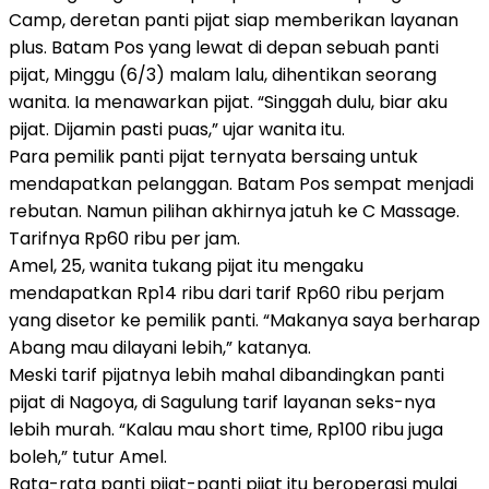
Camp, deretan panti pijat siap memberikan layanan
plus. Batam Pos yang lewat di depan sebuah panti
pijat, Minggu (6/3) malam lalu, dihentikan seorang
wanita. Ia menawarkan pijat. “Singgah dulu, biar aku
pijat. Dijamin pasti puas,” ujar wanita itu.
Para pemilik panti pijat ternyata bersaing untuk
mendapatkan pelanggan. Batam Pos sempat menjadi
rebutan. Namun pilihan akhirnya jatuh ke C Massage.
Tarifnya Rp60 ribu per jam.
Amel, 25, wanita tukang pijat itu mengaku
mendapatkan Rp14 ribu dari tarif Rp60 ribu perjam
yang disetor ke pemilik panti. “Makanya saya berharap
Abang mau dilayani lebih,” katanya.
Meski tarif pijatnya lebih mahal dibandingkan panti
pijat di Nagoya, di Sagulung tarif layanan seks-nya
lebih murah. “Kalau mau short time, Rp100 ribu juga
boleh,” tutur Amel.
Rata-rata panti pijat-panti pijat itu beroperasi mulai