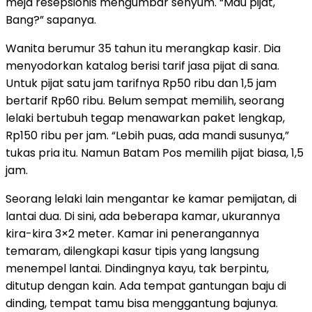
meja resepsionis mengumbar senyum. “Mau pijat,
Bang?” sapanya.
Wanita berumur 35 tahun itu merangkap kasir. Dia
menyodorkan katalog berisi tarif jasa pijat di sana.
Untuk pijat satu jam tarifnya Rp50 ribu dan 1,5 jam
bertarif Rp60 ribu. Belum sempat memilih, seorang
lelaki bertubuh tegap menawarkan paket lengkap,
Rp150 ribu per jam. “Lebih puas, ada mandi susunya,”
tukas pria itu. Namun Batam Pos memilih pijat biasa, 1,5
jam.
Seorang lelaki lain mengantar ke kamar pemijatan, di
lantai dua. Di sini, ada beberapa kamar, ukurannya
kira-kira 3×2 meter. Kamar ini penerangannya
temaram, dilengkapi kasur tipis yang langsung
menempel lantai. Dindingnya kayu, tak berpintu,
ditutup dengan kain. Ada tempat gantungan baju di
dinding, tempat tamu bisa menggantung bajunya.