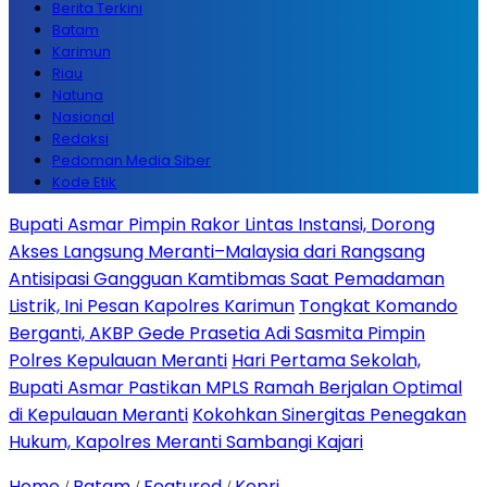
Berita Terkini
Batam
Karimun
Riau
Natuna
Nasional
Redaksi
Pedoman Media Siber
Kode Etik
Bupati Asmar Pimpin Rakor Lintas Instansi, Dorong
Akses Langsung Meranti–Malaysia dari Rangsang
Antisipasi Gangguan Kamtibmas Saat Pemadaman
Listrik, Ini Pesan Kapolres Karimun
Tongkat Komando
Berganti, AKBP Gede Prasetia Adi Sasmita Pimpin
Polres Kepulauan Meranti
Hari Pertama Sekolah,
Bupati Asmar Pastikan MPLS Ramah Berjalan Optimal
di Kepulauan Meranti
Kokohkan Sinergitas Penegakan
Hukum, Kapolres Meranti Sambangi Kajari
Home
Batam
Featured
Kepri
/
/
/