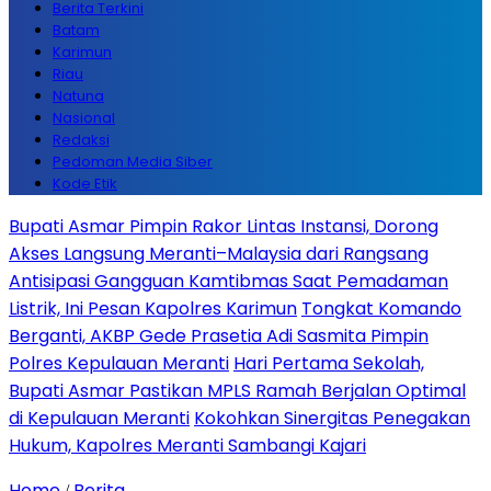
Berita Terkini
Batam
Karimun
Riau
Natuna
Nasional
Redaksi
Pedoman Media Siber
Kode Etik
Bupati Asmar Pimpin Rakor Lintas Instansi, Dorong
Akses Langsung Meranti–Malaysia dari Rangsang
Antisipasi Gangguan Kamtibmas Saat Pemadaman
Listrik, Ini Pesan Kapolres Karimun
Tongkat Komando
Berganti, AKBP Gede Prasetia Adi Sasmita Pimpin
Polres Kepulauan Meranti
Hari Pertama Sekolah,
Bupati Asmar Pastikan MPLS Ramah Berjalan Optimal
di Kepulauan Meranti
Kokohkan Sinergitas Penegakan
Hukum, Kapolres Meranti Sambangi Kajari
Home
Berita
/