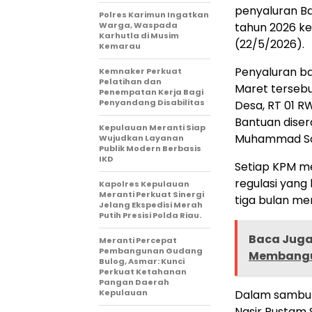
penyaluran B
Polres Karimun Ingatkan
Warga, Waspada
tahun 2026 k
Karhutla di Musim
(22/5/2026).
Kemarau
Penyaluran ba
Kemnaker Perkuat
Pelatihan dan
Maret tersebu
Penempatan Kerja Bagi
Penyandang Disabilitas
Desa, RT 01 R
Bantuan diser
Kepulauan Meranti Siap
Muhammad Sod
Wujudkan Layanan
Publik Modern Berbasis
IKD
Setiap KPM me
regulasi yang
Kapolres Kepulauan
Meranti Perkuat Sinergi
tiga bulan me
Jelang Ekspedisi Merah
Putih Presisi Polda Riau.
Baca Juga 
Meranti Percepat
Pembangunan Gudang
Membangun
Bulog, Asmar: Kunci
Perkuat Ketahanan
Pangan Daerah
Kepulauan
Dalam sambut
Nasir Rustam