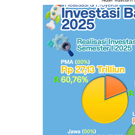
merupakan b
masyarakat y
kebutuhan das
“Pemerintah 
memberikan m
mendorong pen
ujarnya.