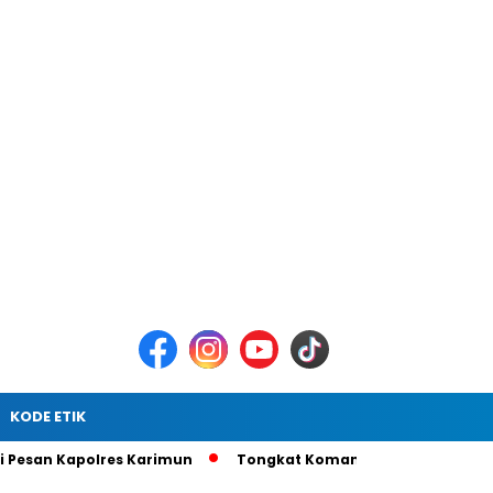
KODE ETIK
polres Karimun
Tongkat Komando Berganti, AKBP Gede Prase