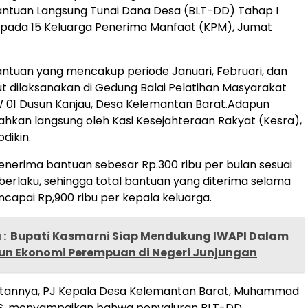
antuan Langsung Tunai Dana Desa (BLT-DD) Tahap I
epada 15 Keluarga Penerima Manfaat (KPM), Jumat
ntuan yang mencakup periode Januari, Februari, dan
t dilaksanakan di Gedung Balai Pelatihan Masyarakat
W 01 Dusun Kanjau, Desa Kelemantan Barat.Adapun
ahkan langsung oleh Kasi Kesejahteraan Rakyat (Kesra),
ikin.
nerima bantuan sebesar Rp.300 ribu per bulan sesuai
 berlaku, sehingga total bantuan yang diterima selama
ncapai Rp,900 ribu per kepala keluarga.
:
Bupati Kasmarni Siap Mendukung IWAPI Dalam
 Ekonomi Perempuan di Negeri Junjungan
annya, PJ Kepala Desa Kelemantan Barat, Muhammad
 S, menyampaikan bahwa penyaluran BLT-DD