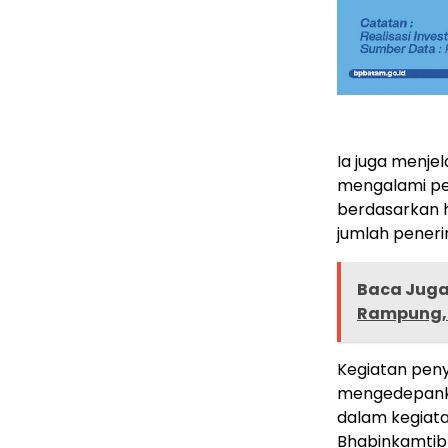
Ia juga menj
mengalami pe
berdasarkan ha
jumlah peneri
Baca Juga 
Rampung, A
Kegiatan peny
mengedepankan
dalam kegiata
Bhabinkamtib