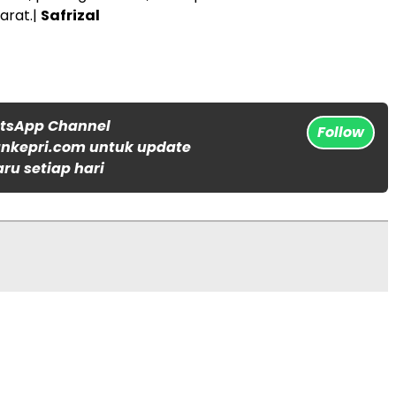
arat.|
Safrizal
atsApp Channel
Follow
nkepri.com untuk update
aru setiap hari