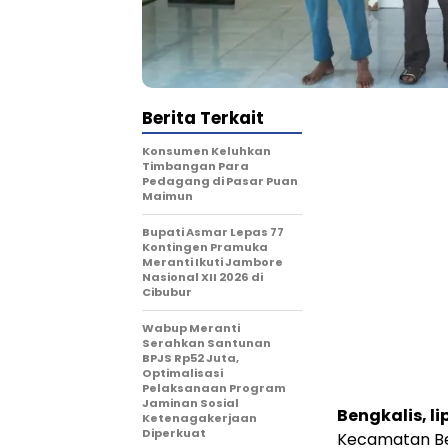
Berita Terkait
Konsumen Keluhkan
Timbangan Para
Pedagang di Pasar Puan
Maimun
Bupati Asmar Lepas 77
Kontingen Pramuka
Meranti Ikuti Jambore
Nasional XII 2026 di
Cibubur
Wabup Meranti
Serahkan Santunan
BPJS Rp52 Juta,
Optimalisasi
Pelaksanaan Program
Jaminan Sosial
Bengkalis, l
Ketenagakerjaan
Diperkuat
Kecamatan Be