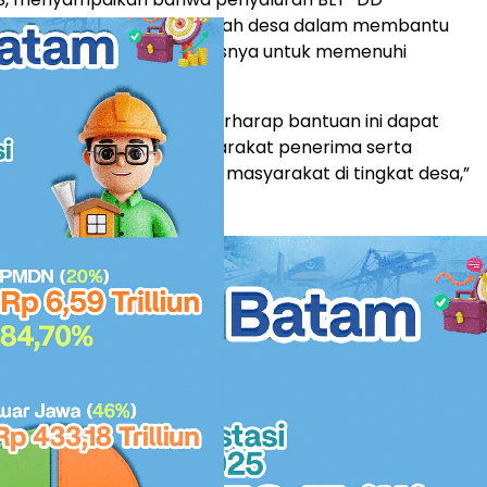
entuk komitmen pemerintah desa dalam membantu
ang membutuhkan, khususnya untuk memenuhi
ar sehari-hari.
Desa Kelemantan Barat berharap bantuan ini dapat
anfaat nyata bagi masyarakat penerima serta
ingkatan kesejahteraan masyarakat di tingkat desa,”