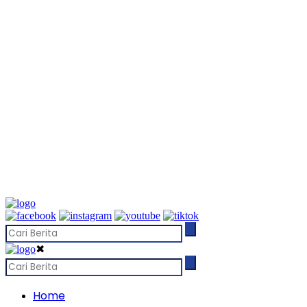
✖
Home