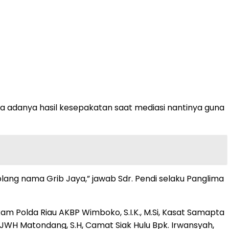
 adanya hasil kesepakatan saat mediasi nantinya guna
ng nama Grib Jaya,” jawab Sdr. Pendi selaku Panglima
m Polda Riau AKBP Wimboko, S.I.K., M.Si, Kasat Samapta
 JWH Matondang, S.H, Camat Siak Hulu Bpk. Irwansyah,