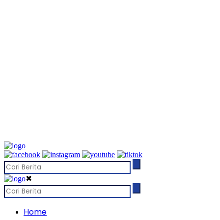
✖
Home