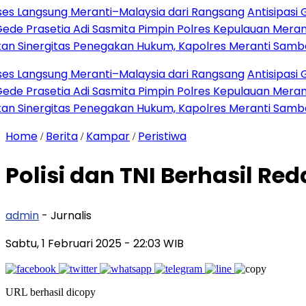
angsung Meranti–Malaysia dari Rangsang
Antisipasi Gangg
asetia Adi Sasmita Pimpin Polres Kepulauan Meranti
Har
ergitas Penegakan Hukum, Kapolres Meranti Sambangi Ka
angsung Meranti–Malaysia dari Rangsang
Antisipasi Gangg
asetia Adi Sasmita Pimpin Polres Kepulauan Meranti
Har
ergitas Penegakan Hukum, Kapolres Meranti Sambangi Ka
Home
Berita
Kampar
Peristiwa
/
/
/
Polisi dan TNI Berhasil R
admin
- Jurnalis
Sabtu, 1 Februari 2025
- 22:03 WIB
URL berhasil dicopy