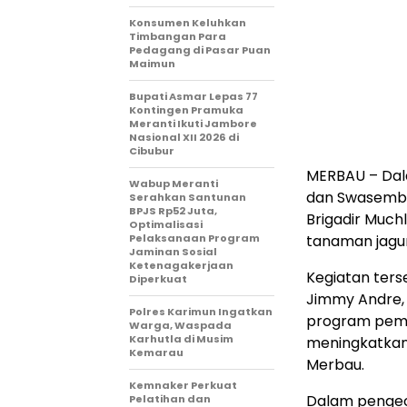
Konsumen Keluhkan
Timbangan Para
Pedagang di Pasar Puan
Maimun
Bupati Asmar Lepas 77
Kontingen Pramuka
Meranti Ikuti Jambore
Nasional XII 2026 di
Cibubur
MERBAU – Da
Wabup Meranti
dan Swasemba
Serahkan Santunan
BPJS Rp52 Juta,
Brigadir Much
Optimalisasi
Pelaksanaan Program
tanaman jagun
Jaminan Sosial
Ketenagakerjaan
Kegiatan ters
Diperkuat
Jimmy Andre, 
Polres Karimun Ingatkan
program peme
Warga, Waspada
Karhutla di Musim
meningkatkan 
Kemarau
Merbau.
Kemnaker Perkuat
Dalam pengece
Pelatihan dan