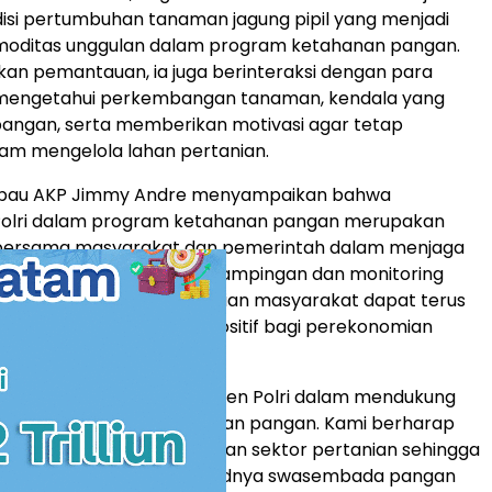
isi pertumbuhan tanaman jagung pipil yang menjadi
omoditas unggulan dalam program ketahanan pangan.
kan pemantauan, ia juga berinteraksi dengan para
 mengetahui perkembangan tanaman, kendala yang
apangan, serta memberikan motivasi agar tetap
am mengelola lahan pertanian.
rbau AKP Jimmy Andre menyampaikan bahwa
 Polri dalam program ketahanan pangan merupakan
i bersama masyarakat dan pemerintah dalam menjaga
ngan nasional. Melalui pendampingan dan monitoring
a, diharapkan hasil pertanian masyarakat dapat terus
n memberikan dampak positif bagi perekonomian
i merupakan bentuk komitmen Polri dalam mendukung
rintah di bidang ketahanan pangan. Kami berharap
dapat terus mengembangkan sektor pertanian sehingga
tribusi terhadap terwujudnya swasembada pangan