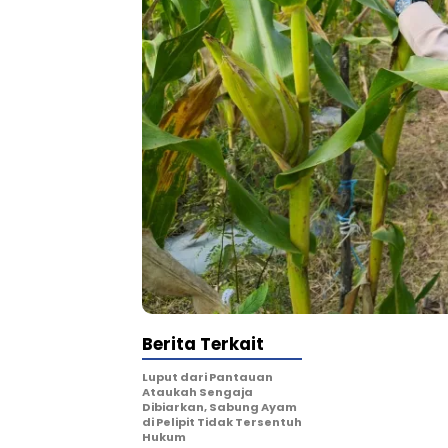
Berita Terkait
Luput dari Pantauan
Ataukah Sengaja
Dibiarkan, Sabung Ayam
di Pelipit Tidak Tersentuh
Hukum