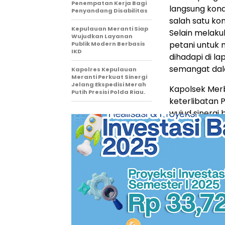
Penempatan Kerja Bagi
langsung kond
Penyandang Disabilitas
salah satu k
Kepulauan Meranti Siap
Selain melaku
Wujudkan Layanan
petani untuk
Publik Modern Berbasis
IKD
dihadapi di l
semangat dal
Kapolres Kepulauan
Meranti Perkuat Sinergi
Jelang Ekspedisi Merah
Kapolsek Me
Putih Presisi Polda Riau.
keterlibatan
wujud sinerg
stabilitas pa
secara berkal
meningkat da
daerah.
“Kegiatan in
program peme
para petani 
mampu berkon