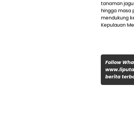
tanaman jagun
hingga masa p
mendukung ke
Kepulauan Mer
Follow Wh
www.liputa
berita terb