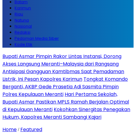
Batam
Karimun
Riau
Natuna
Nasional
Redaksi
Pedoman Media Siber
Kode Etik
Bupati Asmar Pimpin Rakor Lintas Instansi, Dorong
Akses Langsung Meranti–Malaysia dari Rangsang
Antisipasi Gangguan Kamtibmas Saat Pemadaman
Listrik, Ini Pesan Kapolres Karimun
Tongkat Komando
Berganti, AKBP Gede Prasetia Adi Sasmita Pimpin
Polres Kepulauan Meranti
Hari Pertama Sekolah,
Bupati Asmar Pastikan MPLS Ramah Berjalan Optimal
di Kepulauan Meranti
Kokohkan Sinergitas Penegakan
Hukum, Kapolres Meranti Sambangi Kajari
Home
Featured
/