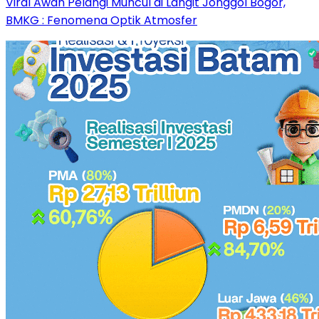
Viral Awan Pelangi Muncul di Langit Jonggol Bogor,
BMKG : Fenomena Optik Atmosfer