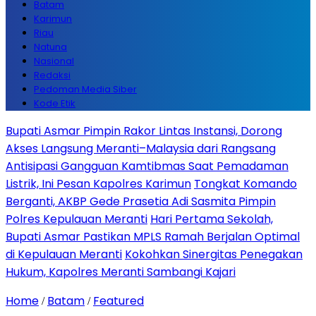
Batam
Karimun
Riau
Natuna
Nasional
Redaksi
Pedoman Media Siber
Kode Etik
Bupati Asmar Pimpin Rakor Lintas Instansi, Dorong
Akses Langsung Meranti–Malaysia dari Rangsang
Antisipasi Gangguan Kamtibmas Saat Pemadaman
Listrik, Ini Pesan Kapolres Karimun
Tongkat Komando
Berganti, AKBP Gede Prasetia Adi Sasmita Pimpin
Polres Kepulauan Meranti
Hari Pertama Sekolah,
Bupati Asmar Pastikan MPLS Ramah Berjalan Optimal
di Kepulauan Meranti
Kokohkan Sinergitas Penegakan
Hukum, Kapolres Meranti Sambangi Kajari
Home
Batam
Featured
/
/