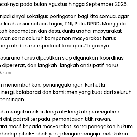
caknya pada bulan Agustus hingga September 2026.
enjadi sinyal sekaligus peringatan bagi kita semua, agar
Seluruh unsur satuan tugas, TNI, Polri, BPBD, Manggala
tah kecamatan dan desa, dunia usaha, masyarakat
elawan serta seluruh komponen masyarakat harus
angkah dan memperkuat kesiapan,”tegasnya.
asarana harus dipastikan siap digunakan, koordinasi
 dipererat, dan langkah-langkah antisipatif harus
 dini.
rsan menambahkan, penanggulangan karhutla
nergi, kolaborasi dan komitmen yang kuat dari seluruh
entingan.
lebih mengutamakan langkah-langkah pencegahan
i dini, patroli terpadu, pemantauan titik rawan,
ecara masif kepada masyarakat, serta penegakan hukum
erhadap pihak-pihak yang dengan sengaja melakukan