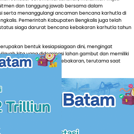
mitmen dan tanggung jawab bersama dalam
si serta menanggulangi ancaman bencana karhutla di
gkalis. Pemerintah Kabupaten Bengkalis juga telah
tatus siaga darurat bencana kebakaran karhutla tahun
merupakan bentuk kesiapsiagaan dini, mengingat
 wilayah kita yang didominasi lahan gambut dan memiliki
nggi terhadap terjadinya kebakaran, terutama saat
u,”ungkap Ersan.