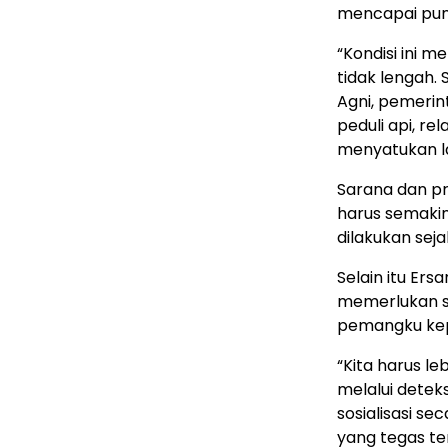
mencapai pun
“Kondisi ini m
tidak lengah. 
Agni, pemerin
peduli api, r
menyatukan l
Sarana dan pr
harus semakin
dilakukan sejak
Selain itu E
memerlukan si
pemangku kep
“Kita harus 
melalui deteks
sosialisasi s
yang tegas t