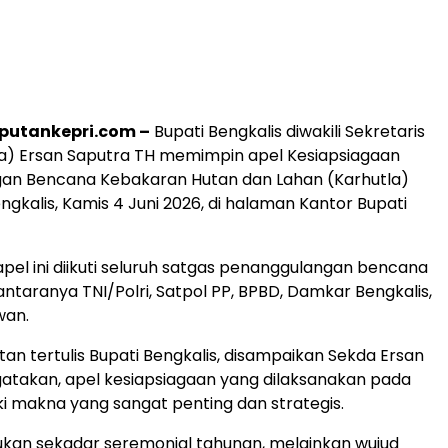
iputankepri.com –
Bupati Bengkalis diwakili Sekretaris
a) Ersan Saputra TH memimpin apel Kesiapsiagaan
an Bencana Kebakaran Hutan dan Lahan (Karhutla)
gkalis, Kamis 4 Juni 2026, di halaman Kantor Bupati
pel ini diikuti seluruh satgas penanggulangan bencana
antaranya TNI/Polri, Satpol PP, BPBD, Damkar Bengkalis,
wan.
n tertulis Bupati Bengkalis, disampaikan Sekda Ersan
atakan, apel kesiapsiagaan yang dilaksanakan pada
iki makna yang sangat penting dan strategis.
bukan sekadar seremonial tahunan, melainkan wujud