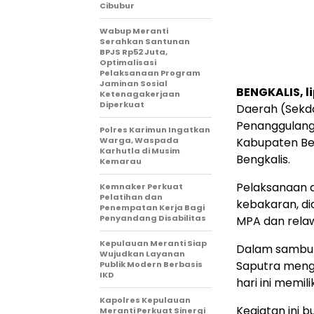
Cibubur
Wabup Meranti
Serahkan Santunan
BPJS Rp52 Juta,
Optimalisasi
Pelaksanaan Program
Jaminan Sosial
BENGKALIS, l
Ketenagakerjaan
Diperkuat
Daerah (Sekd
Penanggulang
Polres Karimun Ingatkan
Warga, Waspada
Kabupaten Ben
Karhutla di Musim
Bengkalis.
Kemarau
Pelaksanaan a
Kemnaker Perkuat
Pelatihan dan
kebakaran, di
Penempatan Kerja Bagi
Penyandang Disabilitas
MPA dan rela
Kepulauan Meranti Siap
Dalam sambuta
Wujudkan Layanan
Saputra meng
Publik Modern Berbasis
IKD
hari ini memil
Kapolres Kepulauan
Kegiatan ini 
Meranti Perkuat Sinergi