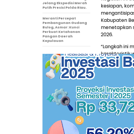
Jelang Ekspedisi Merah
kesiapan, ko
Putih Presisi Polda Riau.
mengantisipa
Meranti Percepat
Kabupaten Ben
Pembangunan Gudang
menetapkan s
Bulog, Asmar: Kunci
Perkuat Ketahanan
2026.
Pangan Daerah
Kepulauan
“Langkah ini 
karakteristik
kerentanan ti
musim kemara