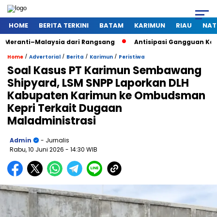
HOME
BERITA TERKINI
BATAM
KARIMUN
RIAU
NAT
ysia dari Rangsang
Antisipasi Gangguan Kamtibmas Saat Pe
/
/
/
/
Home
Advertorial
Berita
Karimun
Peristiwa
Soal Kasus PT Karimun Sembawang
Shipyard, LSM SNPP Laporkan DLH
Kabupaten Karimun ke Ombudsman
Kepri Terkait Dugaan
Maladministrasi
Admin
- Jurnalis
Rabu, 10 Juni 2026
- 14:30 WIB