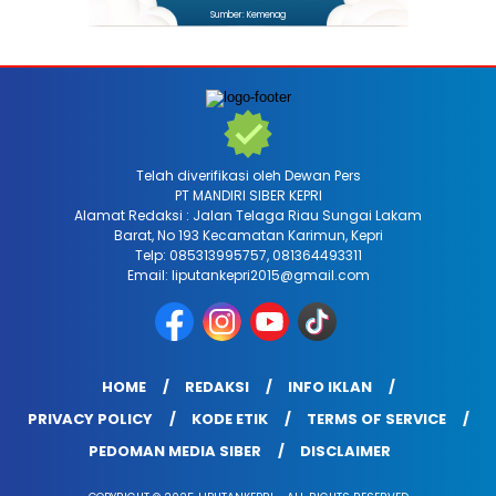
Sumber: Kemenag
Telah diverifikasi oleh Dewan Pers
PT MANDIRI SIBER KEPRI
Alamat Redaksi : Jalan Telaga Riau Sungai Lakam
Barat, No 193 Kecamatan Karimun, Kepri
Telp: 085313995757, 081364493311
Email: liputankepri2015@gmail.com
HOME
REDAKSI
INFO IKLAN
PRIVACY POLICY
KODE ETIK
TERMS OF SERVICE
PEDOMAN MEDIA SIBER
DISCLAIMER