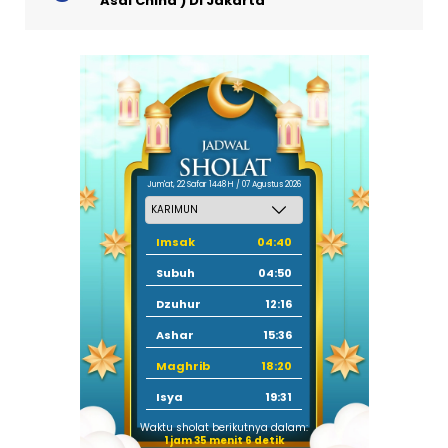
Asal China ) Di Jakarta
Jum'at, 22 Safar 1448 H / 07 Agustus 2026
Imsak
04:40
Subuh
04:50
Dzuhur
12:16
Ashar
15:36
Maghrib
18:20
Isya
19:31
Waktu sholat berikutnya dalam:
1 jam 35 menit 4 detik