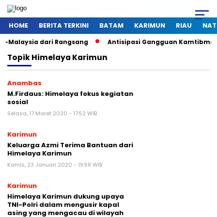
HOME
BERITA TERKINI
BATAM
KARIMUN
RIAU
NAT
a dari Rangsang
Antisipasi Gangguan Kamtibmas Saat Pemad
Topik
Himelaya Karimun
Anambas
M.Firdaus: Himelaya fokus kegiatan
sosial
Selasa, 17 Maret 2020 - 17:52 WIB
Karimun
Keluarga Azmi Terima Bantuan dari
Himelaya Karimun
Kamis, 23 Januari 2020 - 19:58 WIB
Karimun
Himelaya Karimun dukung upaya
TNI-Polri dalam mengusir kapal
asing yang mengacau di wilayah