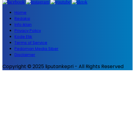
Home
Redaksi
Info iklan
Privacy Policy
Kode Etik
Terms of Service
Pedoman Media Siber
Disclaimer
Copyright © 2025 liputankepri - All Rights Reserved