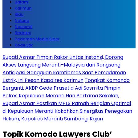
Batam
Karimun
Riau
Natuna
Nasional
Redaksi
Pedoman Media Siber
Kode Etik
Bupati Asmar Pimpin Rakor Lintas Instansi, Dorong
Akses Langsung Meranti–Malaysia dari Rangsang
Antisipasi Gangguan Kamtibmas Saat Pemadaman
Listrik, Ini Pesan Kapolres Karimun
Tongkat Komando
Berganti, AKBP Gede Prasetia Adi Sasmita Pimpin
Polres Kepulauan Meranti
Hari Pertama Sekolah,
Bupati Asmar Pastikan MPLS Ramah Berjalan Optimal
di Kepulauan Meranti
Kokohkan Sinergitas Penegakan
Hukum, Kapolres Meranti Sambangi Kajari
Topik
Komodo Lawyers Club’