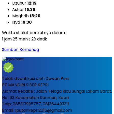
Dzuhur
12:15
Ashar
15:35
Maghrib
18:20
Isya
19:30
Waktu sholat berikutnya dalam:
1 jam 25 menit 27 detik
Sumber: Kemenag
Telah diverifikasi oleh Dewan Pers
PT MANDIRI SIBER KEPRI
Alamat Redaksi : Jalan Telaga Riau Sungai Lakam Barat,
No 193 Kecamatan Karimun, Kepri
Telp: 085313995757, 081364493311
Email: liputankepri2015@gmail.com