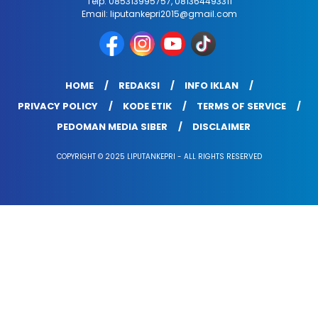
Telp: 085313995757, 081364493311
Email: liputankepri2015@gmail.com
HOME
REDAKSI
INFO IKLAN
PRIVACY POLICY
KODE ETIK
TERMS OF SERVICE
PEDOMAN MEDIA SIBER
DISCLAIMER
COPYRIGHT © 2025 LIPUTANKEPRI - ALL RIGHTS RESERVED