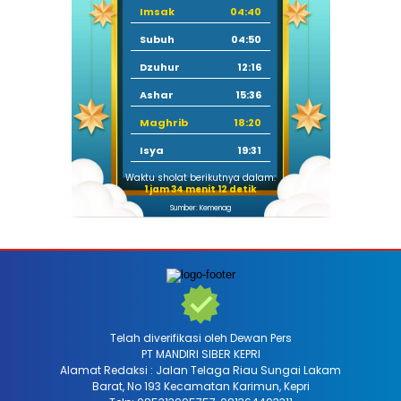
Imsak
04:40
Subuh
04:50
Dzuhur
12:16
Ashar
15:36
Maghrib
18:20
Isya
19:31
Waktu sholat berikutnya dalam:
1 jam 34 menit 11 detik
Sumber: Kemenag
Telah diverifikasi oleh Dewan Pers
PT MANDIRI SIBER KEPRI
Alamat Redaksi : Jalan Telaga Riau Sungai Lakam
Barat, No 193 Kecamatan Karimun, Kepri