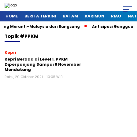
HOME
BERITA TERKINI
BATAM
KARIMUN
RIAU
NAT
ung Meranti–Malaysia dari Rangsang
Antisipasi Gangguan Ka
Topik
#PPKM
Kepri
Kepri Berada di Level 1, PPKM
Diperpanjang Sampai 8 November
Mendatang
Rabu, 20 Oktober 2021 - 10:05 WIB