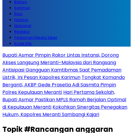
Batam
Karimun
Riau
Natuna
Nasional
Redaksi
Pedoman Media Siber
Kode Etik
Bupati Asmar Pimpin Rakor Lintas Instansi, Dorong
Akses Langsung Meranti–Malaysia dari Rangsang
Antisipasi Gangguan Kamtibmas Saat Pemadaman
Listrik, Ini Pesan Kapolres Karimun
Tongkat Komando
Berganti, AKBP Gede Prasetia Adi Sasmita Pimpin
Polres Kepulauan Meranti
Hari Pertama Sekolah,
Bupati Asmar Pastikan MPLS Ramah Berjalan Optimal
di Kepulauan Meranti
Kokohkan Sinergitas Penegakan
Hukum, Kapolres Meranti Sambangi Kajari
Topik
#Rancangan anggaran