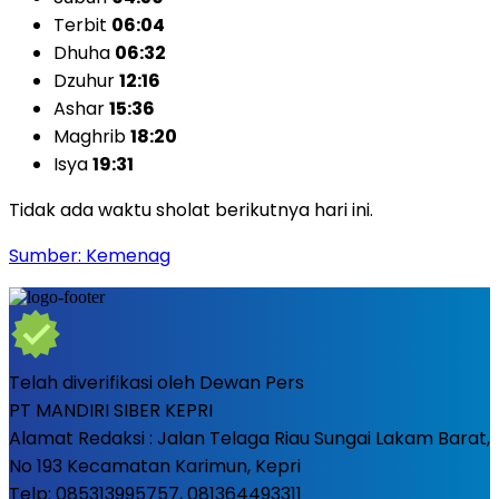
Terbit
06:04
Dhuha
06:32
Dzuhur
12:16
Ashar
15:36
Maghrib
18:20
Isya
19:31
Tidak ada waktu sholat berikutnya hari ini.
Sumber: Kemenag
Telah diverifikasi oleh Dewan Pers
PT MANDIRI SIBER KEPRI
Alamat Redaksi : Jalan Telaga Riau Sungai Lakam Barat,
No 193 Kecamatan Karimun, Kepri
Telp: 085313995757, 081364493311