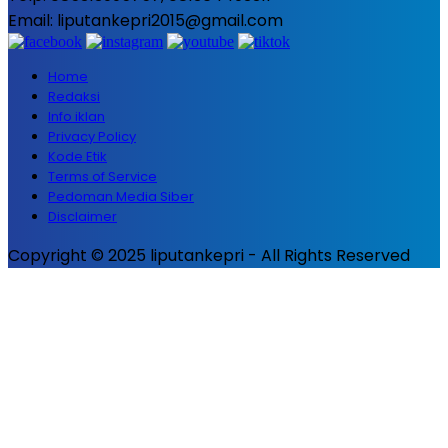
Email: liputankepri2015@gmail.com
Home
Redaksi
Info iklan
Privacy Policy
Kode Etik
Terms of Service
Pedoman Media Siber
Disclaimer
Copyright © 2025 liputankepri - All Rights Reserved