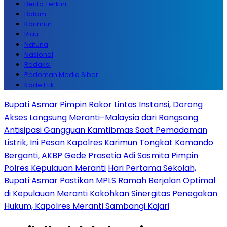
Berita Terkini
Batam
Karimun
Riau
Natuna
Nasional
Redaksi
Pedoman Media Siber
Kode Etik
Bupati Asmar Pimpin Rakor Lintas Instansi, Dorong
Akses Langsung Meranti–Malaysia dari Rangsang
Antisipasi Gangguan Kamtibmas Saat Pemadaman
Listrik, Ini Pesan Kapolres Karimun
Tongkat Komando
Berganti, AKBP Gede Prasetia Adi Sasmita Pimpin
Polres Kepulauan Meranti
Hari Pertama Sekolah,
Bupati Asmar Pastikan MPLS Ramah Berjalan Optimal
di Kepulauan Meranti
Kokohkan Sinergitas Penegakan
Hukum, Kapolres Meranti Sambangi Kajari