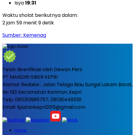
Isya
19:31
Waktu sholat berikutnya dalam:
2 jam 59 menit 8 detik
Sumber: Kemenag
Telah diverifikasi oleh Dewan Pers
PT MANDIRI SIBER KEPRI
Alamat Redaksi : Jalan Telaga Riau Sungai Lakam Barat,
No 193 Kecamatan Karimun, Kepri
Telp: 085313995757, 081364493311
Email: liputankepri2015@gmail.com
Home