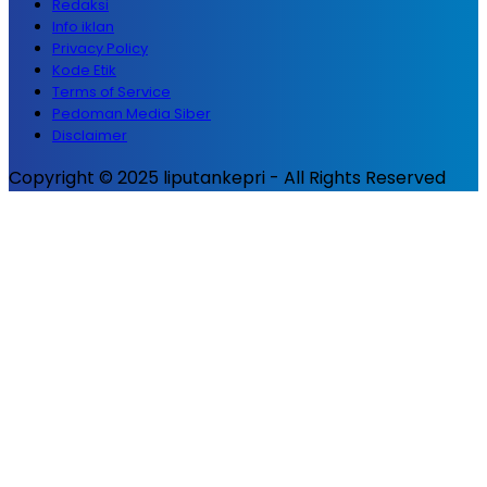
Redaksi
Info iklan
Privacy Policy
Kode Etik
Terms of Service
Pedoman Media Siber
Disclaimer
Copyright © 2025 liputankepri - All Rights Reserved