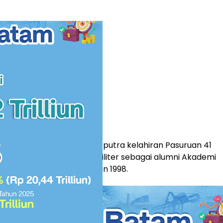
P) Totok Irianto merupakan putra kelahiran Pasuruan 41
menamatkan pendidikan militer sebagai alumni Akademi
 (AAL) angkatan XLIV tahun 1998.