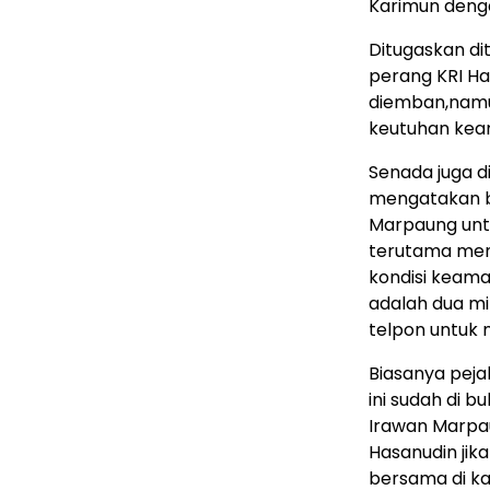
Karimun denga
Ditugaskan d
perang KRI H
diemban,namun
keutuhan kea
Senada juga d
mengatakan ba
Marpaung un
terutama meng
kondisi keama
adalah dua mi
telpon untuk 
Biasanya peja
ini sudah di b
Irawan Marpa
Hasanudin jik
bersama di ka