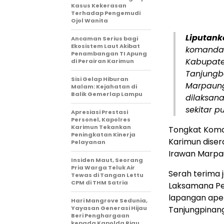
Kasus Kekerasan
Terhadap Pengemudi
Ojol Wanita
Liputank
Ancaman Serius bagi
Ekosistem Laut Akibat
komandan
Penambangan TI Apung
Kabupate
di Perairan Karimun
Tanjungba
Sisi Gelap Hiburan
Marpaung 
Malam: Kejahatan di
Balik Gemerlap Lampu
dilaksan
sekitar p
Apresiasi Prestasi
Personel, Kapolres
Karimun Tekankan
Tongkat Koman
Peningkatan Kinerja
Karimun diser
Pelayanan
Irawan Marpau
Insiden Maut, Seorang
Pria Warga Teluk Air
Serah terima 
Tewas di Tangan Lettu
CPM di THM Satria
Laksamana Per
lapangan apel
Hari Mangrove Sedunia,
Yayasan Generasi Hijau
Tanjungpinang,
Beri Penghargaan
kepada Kapolda Riau