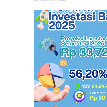
Letkol Laut (
tahun silam, 
Angkatan Laut