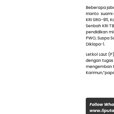
Beberapa jaba
Irianto suami
KRI SRG-911, 
Senbah KRI TB
pendidikan mil
PWO, Suspa Sa
Diklapa-1.
Letkol Laut (
dengan tugas 
mengemban tu
Karimun,”papa
Follow Wh
www.liputa