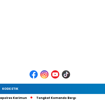
KODE ETIK
Karimun
Tongkat Komando Berganti, AKBP Gede Prasetia Adi 