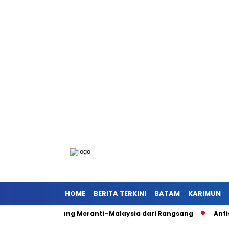
HOME
BERITA TERKINI
BATAM
KARIMUN
ses Langsung Meranti–Malaysia dari Rangsang
Antisipasi Ga