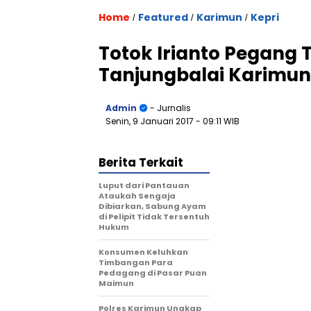
Home
Featured
Karimun
Kepri
/
/
/
Totok Irianto Pegang
Tanjungbalai Karimun
Admin
- Jurnalis
Senin, 9 Januari 2017
- 09:11 WIB
Berita Terkait
Luput dari Pantauan
Ataukah Sengaja
Dibiarkan, Sabung Ayam
di Pelipit Tidak Tersentuh
Hukum
Konsumen Keluhkan
Timbangan Para
Pedagang di Pasar Puan
Maimun
Polres Karimun Ungkap