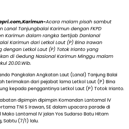
epri.com,Karimun-
Acara malam pisah sambut
 Lanal Tanjungbalai Karimun dengan FKPD
n Karimun dalam rangka Sertijab Danlanal
lai Karimun dari Letkol Laut (P) Bina Irawan
dengan Letkol Laut (P) Totok Irianto yang
akan di Gedung Nasional Karimun Minggu malam
ukul 20.00.Wib.
do Pangkalan Angkatan Laut (Lanal) Tanjung Balai
ah terimakan dari pejabat lama Letkol Laut (P) Bina
ng kepada penggantinya Letkol Laut (P) Totok Irianto.
jabatan dipimpin dipimpin Komandan Lantamal IV
tama TNI S Irawan, SE dalam upacara parade di
 Mako Lantamal IV jalan Yos Sudarso Batu Hitam
 Sabtu (7/1) lalu.