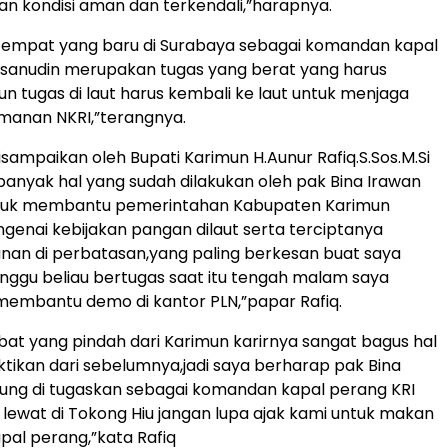
n kondisi aman dan terkendali,”harapnya.
itempat yang baru di Surabaya sebagai komandan kapal
asanudin merupakan tugas yang berat yang harus
 tugas di laut harus kembali ke laut untuk menjaga
manan NKRI,”terangnya.
isampaikan oleh Bupati Karimun H.Aunur Rafiq.S.Sos.M.Si
nyak hal yang sudah dilakukan oleh pak Bina Irawan
tuk membantu pemerintahan Kabupaten Karimun
enai kebijakan pangan dilaut serta terciptanya
nan di perbatasan,yang paling berkesan buat saya
nggu beliau bertugas saat itu tengah malam saya
membantu demo di kantor PLN,”papar Rafiq.
bat yang pindah dari Karimun karirnya sangat bagus hal
uktikan dari sebelumnya,jadi saya berharap pak Bina
ung di tugaskan sebagai komandan kapal perang KRI
a lewat di Tokong Hiu jangan lupa ajak kami untuk makan
pal perang,”kata Rafiq