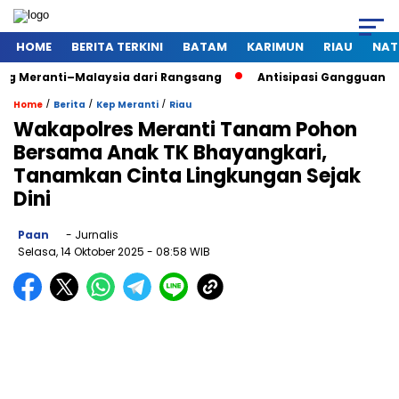
HOME
BERITA TERKINI
BATAM
KARIMUN
RIAU
NAT
ti–Malaysia dari Rangsang
Antisipasi Gangguan Kamtibmas 
/
/
/
Home
Berita
Kep Meranti
Riau
Wakapolres Meranti Tanam Pohon
Bersama Anak TK Bhayangkari,
Tanamkan Cinta Lingkungan Sejak
Dini
Paan
- Jurnalis
Selasa, 14 Oktober 2025
- 08:58 WIB