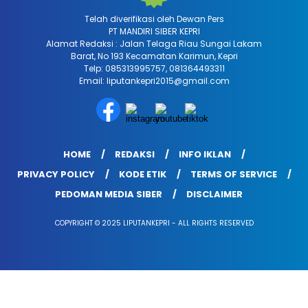
Telah diverifikasi oleh Dewan Pers
PT MANDIRI SIBER KEPRI
Alamat Redaksi : Jalan Telaga Riau Sungai Lakam
Barat, No 193 Kecamatan Karimun, Kepri
Telp: 085313995757, 081364493311
Email: liputankepri2015@gmail.com
HOME
REDAKSI
INFO IKLAN
PRIVACY POLICY
KODE ETIK
TERMS OF SERVICE
PEDOMAN MEDIA SIBER
DISCLAIMER
COPYRIGHT © 2025 LIPUTANKEPRI - ALL RIGHTS RESERVED