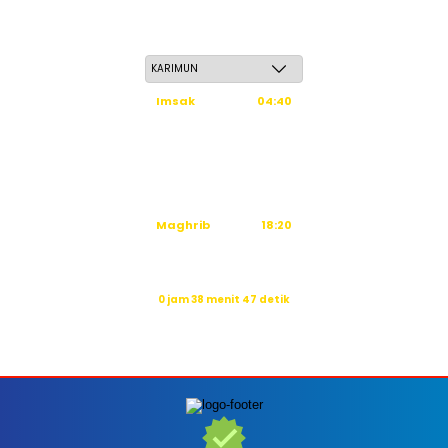
Jum'at, 22 Safar 1448 H / 07 Agustus 2026
Imsak
04:40
Subuh
04:50
Dzuhur
12:16
Ashar
15:36
Maghrib
18:20
Isya
19:31
Waktu sholat berikutnya dalam:
0 jam 38 menit 45 detik
Sumber: Kemenag