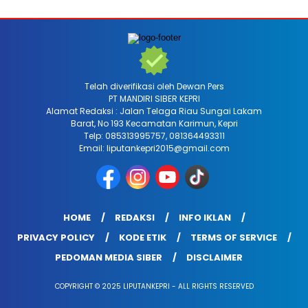
Telah diverifikasi oleh Dewan Pers
PT MANDIRI SIBER KEPRI
Alamat Redaksi : Jalan Telaga Riau Sungai Lakam
Barat, No 193 Kecamatan Karimun, Kepri
Telp: 085313995757, 081364493311
Email: liputankepri2015@gmail.com
HOME
REDAKSI
INFO IKLAN
PRIVACY POLICY
KODE ETIK
TERMS OF SERVICE
PEDOMAN MEDIA SIBER
DISCLAIMER
COPYRIGHT © 2025 LIPUTANKEPRI - ALL RIGHTS RESERVED