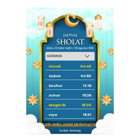
Sabtu, 23 Safar 1448 H / 08 Agustus 2026
Imsak
04:40
Subuh
04:50
Dzuhur
12:16
Ashar
15:36
Maghrib
18:20
Isya
19:31
Tidak ada waktu sholat berikutnya hari ini.
Sumber: Kemenag