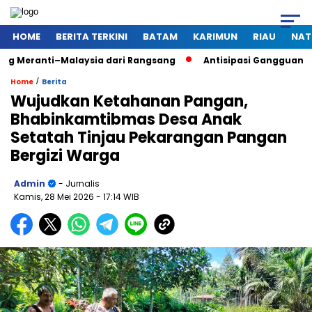
HOME
BERITA TERKINI
BATAM
KARIMUN
RIAU
NAT
–Malaysia dari Rangsang
Antisipasi Gangguan Kamtibmas Sa
/
Home
Berita
Wujudkan Ketahanan Pangan,
Bhabinkamtibmas Desa Anak
Setatah Tinjau Pekarangan Pangan
Bergizi Warga
Admin
- Jurnalis
Kamis, 28 Mei 2026
- 17:14 WIB