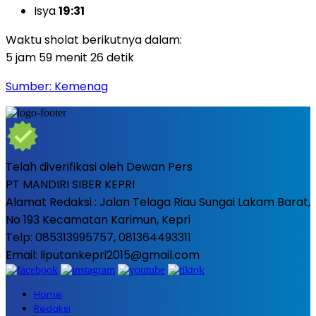
Isya
19:31
Waktu sholat berikutnya dalam:
5 jam 59 menit 24 detik
Sumber: Kemenag
Telah diverifikasi oleh Dewan Pers
PT MANDIRI SIBER KEPRI
Alamat Redaksi : Jalan Telaga Riau Sungai Lakam Barat,
No 193 Kecamatan Karimun, Kepri
Telp: 085313995757, 081364493311
Email: liputankepri2015@gmail.com
Home
Redaksi