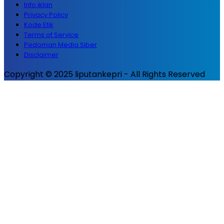
Info iklan
Privacy Policy
Kode Etik
Terms of Service
Pedoman Media Siber
Disclaimer
Copyright © 2025 liputankepri - All Rights Reserved