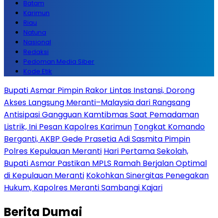
Batam
Karimun
Riau
Natuna
Nasional
Redaksi
Pedoman Media Siber
Kode Etik
Bupati Asmar Pimpin Rakor Lintas Instansi, Dorong
Akses Langsung Meranti–Malaysia dari Rangsang
Antisipasi Gangguan Kamtibmas Saat Pemadaman
Listrik, Ini Pesan Kapolres Karimun
Tongkat Komando
Berganti, AKBP Gede Prasetia Adi Sasmita Pimpin
Polres Kepulauan Meranti
Hari Pertama Sekolah,
Bupati Asmar Pastikan MPLS Ramah Berjalan Optimal
di Kepulauan Meranti
Kokohkan Sinergitas Penegakan
Hukum, Kapolres Meranti Sambangi Kajari
Berita
Dumai