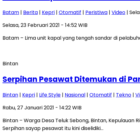
Batam
|
Berita
|
Kepri
|
Otomatif
|
Peristiwa
|
Video
| Sela
Selasa, 23 Februari 2021 - 14:52 WIB
Batam – Lima unit kapal yang tengah sandar di pelabuha
Bintan
Serpihan Pesawat Ditemukan di Pant
Bintan
|
Kepri
|
Life Style
|
Nasional
|
Otomatif
|
Tekno
|
V
Rabu, 27 Januari 2021 - 14:22 WIB
Bintan – Warga Desa Teluk Sebong, Bintan, Kepulauan Ri
Serpihan sayap pesawat itu kini diselidiki…