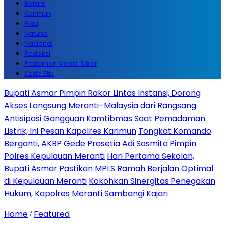
Batam
Karimun
Riau
Natuna
Nasional
Redaksi
Pedoman Media Siber
Kode Etik
Bupati Asmar Pimpin Rakor Lintas Instansi, Dorong
Akses Langsung Meranti–Malaysia dari Rangsang
Antisipasi Gangguan Kamtibmas Saat Pemadaman
Listrik, Ini Pesan Kapolres Karimun
Tongkat Komando
Berganti, AKBP Gede Prasetia Adi Sasmita Pimpin
Polres Kepulauan Meranti
Hari Pertama Sekolah,
Bupati Asmar Pastikan MPLS Ramah Berjalan Optimal
di Kepulauan Meranti
Kokohkan Sinergitas Penegakan
Hukum, Kapolres Meranti Sambangi Kajari
Home
Featured
/