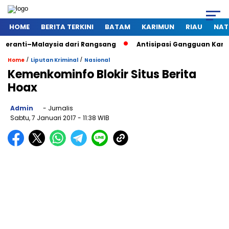
HOME
BERITA TERKINI
BATAM
KARIMUN
RIAU
NAT
alaysia dari Rangsang
Antisipasi Gangguan Kamtibmas Saat 
/
/
Home
Liputan Kriminal
Nasional
Kemenkominfo Blokir Situs Berita
Hoax
Admin
- Jurnalis
Sabtu, 7 Januari 2017
- 11:38 WIB