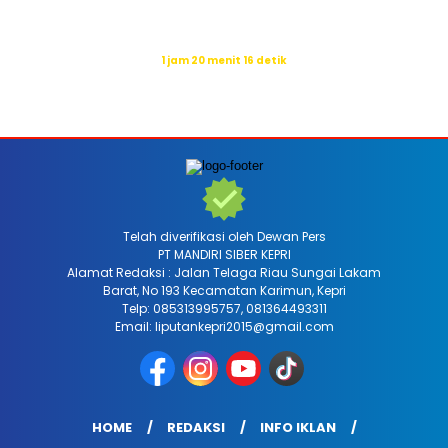
Isya
19:31
Waktu sholat berikutnya dalam:
1 jam 20 menit 14 detik
Sumber: Kemenag
Telah diverifikasi oleh Dewan Pers
PT MANDIRI SIBER KEPRI
Alamat Redaksi : Jalan Telaga Riau Sungai Lakam
Barat, No 193 Kecamatan Karimun, Kepri
Telp: 085313995757, 081364493311
Email: liputankepri2015@gmail.com
HOME
REDAKSI
INFO IKLAN