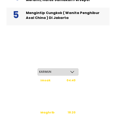
Mengintip Cungkok ( Wanita Penghibur
Asal China ) Di Jakarta
Jum'at, 22 Safar 1448 H / 07 Agustus 2026
Imsak
04:40
Subuh
04:50
Dzuhur
12:16
Ashar
15:36
Maghrib
18:20