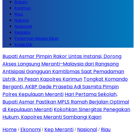
Batam
Karimun
Riau
Natuna
Nasional
Redaksi
Pedoman Media Siber
Kode Etik
Bupati Asmar Pimpin Rakor Lintas Instansi, Dorong
Akses Langsung Meranti–Malaysia dari Rangsang
Antisipasi Gangguan Kamtibmas Saat Pemadaman
Listrik, Ini Pesan Kapolres Karimun
Tongkat Komando
Berganti, AKBP Gede Prasetia Adi Sasmita Pimpin
Polres Kepulauan Meranti
Hari Pertama Sekolah,
Bupati Asmar Pastikan MPLS Ramah Berjalan Optimal
di Kepulauan Meranti
Kokohkan Sinergitas Penegakan
Hukum, Kapolres Meranti Sambangi Kajari
Home
Ekonomi
Kep Meranti
Nasional
Riau
/
/
/
/