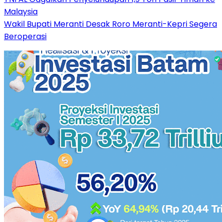
Malaysia
Wakil Bupati Meranti Desak Roro Meranti-Kepri Segera
Beroperasi