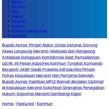
Batam
Karimun
Riau
Natuna
Nasional
Redaksi
Pedoman Media Siber
Kode Etik
Bupati Asmar Pimpin Rakor Lintas Instansi, Dorong
Akses Langsung Meranti–Malaysia dari Rangsang
Antisipasi Gangguan Kamtibmas Saat Pemadaman
Listrik, Ini Pesan Kapolres Karimun
Tongkat Komando
Berganti, AKBP Gede Prasetia Adi Sasmita Pimpin
Polres Kepulauan Meranti
Hari Pertama Sekolah,
Bupati Asmar Pastikan MPLS Ramah Berjalan Optimal
di Kepulauan Meranti
Kokohkan Sinergitas Penegakan
Hukum, Kapolres Meranti Sambangi Kajari
Home
Featured
Karimun
/
/