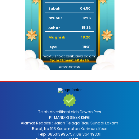
Subuh
04:50
Dzuhur
12:16
Ashar
15:36
Maghrib
18:20
Isya
19:31
Waktu sholat berikutnya dalam:
3 jam 31 menit 39 detik
Sumber: Kemenag
Telah diverifikasi oleh Dewan Pers
PT MANDIRI SIBER KEPRI
Alamat Redaksi : Jalan Telaga Riau Sungai Lakam
Barat, No 193 Kecamatan Karimun, Kepri
Telp: 085313995757, 081364493311