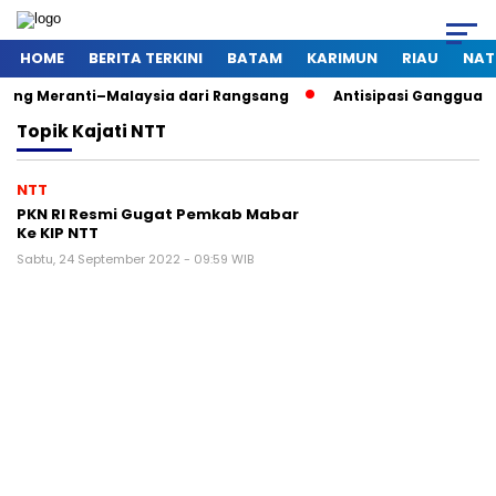
HOME
BERITA TERKINI
BATAM
KARIMUN
RIAU
NAT
ng Meranti–Malaysia dari Rangsang
Antisipasi Gangguan Ka
Topik
Kajati NTT
NTT
PKN RI Resmi Gugat Pemkab Mabar
Ke KIP NTT
Sabtu, 24 September 2022 - 09:59 WIB