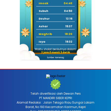
Imsak
04:40
Subuh
04:50
Dzuhur
12:16
Ashar
15:37
Maghrib
18:20
Isya
19:32
Waktu sholat berikutnya dalam:
2 jam 0 menit 1 detik
Sumber: Kemenag
Telah diverifikasi oleh Dewan Pers
PT MANDIRI SIBER KEPRI
Alamat Redaksi : Jalan Telaga Riau Sungai Lakam
Barat, No 193 Kecamatan Karimun, Kepri