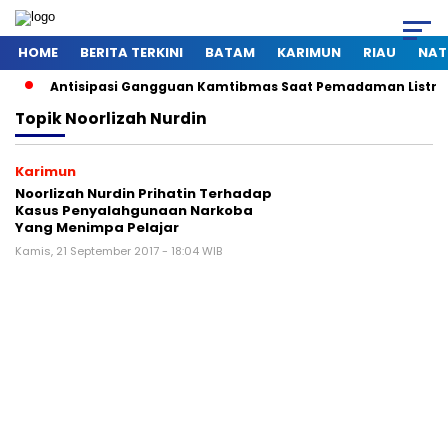
HOME
BERITA TERKINI
BATAM
KARIMUN
RIAU
NAT
isipasi Gangguan Kamtibmas Saat Pemadaman Listrik, Ini Pesan 
Topik
Noorlizah Nurdin
Karimun
Noorlizah Nurdin Prihatin Terhadap
Kasus Penyalahgunaan Narkoba
Yang Menimpa Pelajar
Kamis, 21 September 2017 - 18:04 WIB