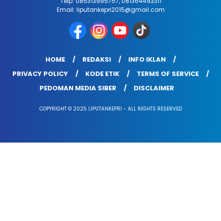
Telp: 085313995757, 081364493311
Email: liputankepri2015@gmail.com
HOME
REDAKSI
INFO IKLAN
PRIVACY POLICY
KODE ETIK
TERMS OF SERVICE
PEDOMAN MEDIA SIBER
DISCLAIMER
COPYRIGHT © 2025 LIPUTANKEPRI - ALL RIGHTS RESERVED