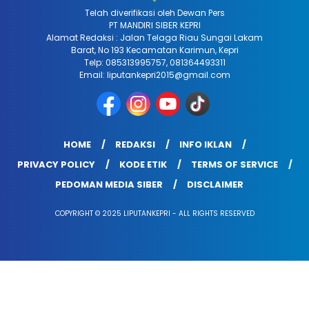
Telah diverifikasi oleh Dewan Pers
PT MANDIRI SIBER KEPRI
Alamat Redaksi : Jalan Telaga Riau Sungai Lakam
Barat, No 193 Kecamatan Karimun, Kepri
Telp: 085313995757, 081364493311
Email: liputankepri2015@gmail.com
HOME
REDAKSI
INFO IKLAN
PRIVACY POLICY
KODE ETIK
TERMS OF SERVICE
PEDOMAN MEDIA SIBER
DISCLAIMER
COPYRIGHT © 2025 LIPUTANKEPRI - ALL RIGHTS RESERVED