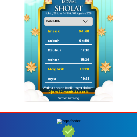
Sabtu, 23 Safar 1448 H / 08 Agustus 2026
Imsak
04:40
Subuh
04:50
Dzuhur
12:16
Ashar
15:36
Maghrib
18:20
Isya
19:31
Waktu sholat berikutnya dalam:
0 jam 52 menit 33 detik
Sumber: Kemenag