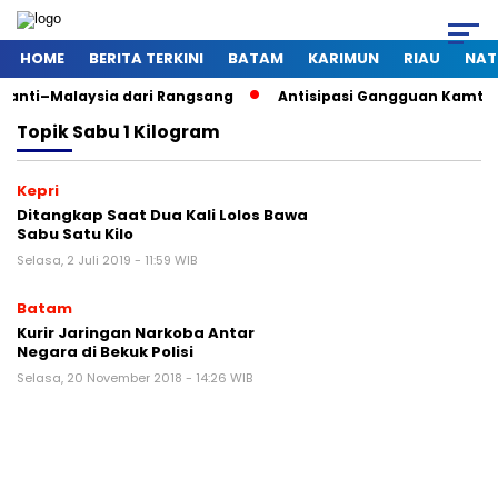
HOME
BERITA TERKINI
BATAM
KARIMUN
RIAU
NAT
aysia dari Rangsang
Antisipasi Gangguan Kamtibmas Saat P
Topik
Sabu 1 Kilogram
Kepri
Ditangkap Saat Dua Kali Lolos Bawa
Sabu Satu Kilo
Selasa, 2 Juli 2019 - 11:59 WIB
Batam
Kurir Jaringan Narkoba Antar
Negara di Bekuk Polisi
Selasa, 20 November 2018 - 14:26 WIB